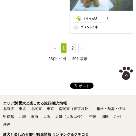
いいわん!
1
コメント0件
«
1
2
»
38件中 1件 ～ 30件表示
エリア別 愛犬と楽しめる旅行/観光情報
北海道
東北
北関東
東京
南関東（東京以外）
箱根・熱海・伊豆
甲信越
北陸
東海
大阪
近畿（大阪以外）
中国
四国
九州
沖縄
愛犬と楽しめる旅行/観光情報 ランキング＆クチコミ