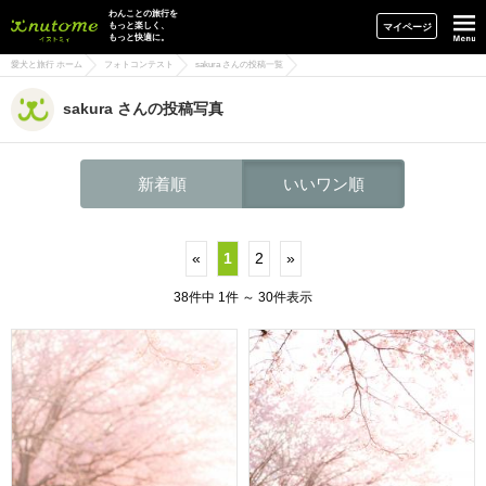
イヌトミィ
わんことの旅行を
もっと楽しく、
マイページ
もっと快適に。
愛犬と旅行 ホーム
フォトコンテスト
sakura さんの投稿一覧
sakura さんの投稿写真
新着順
いいワン順
«
1
2
»
38件中 1件 ～ 30件表示