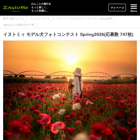
イヌトミィ
わんことの旅行を
もっと楽しく、
マイページ
もっと快適に。
愛犬と旅行 ホーム
フォトコンテスト
イヌトミィ モデル犬フォトコンテスト Spring2026
sakura さん/夕景のポピー畑
イヌトミィ モデル犬フォトコンテスト Spring2026(応募数 747枚)