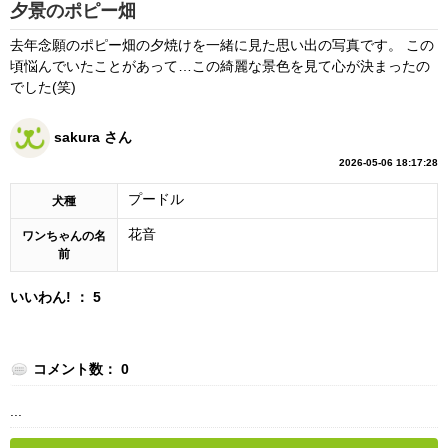
夕景のポピー畑
去年念願のポピー畑の夕焼けを一緒に見た思い出の写真です。 この
頃悩んでいたことがあって…この綺麗な景色を見て心が決まったの
でした(笑)
sakura さん
2026-05-06 18:17:28
プードル
犬種
花音
ワンちゃんの名
前
いいわん! ： 5
コメント数： 0
...