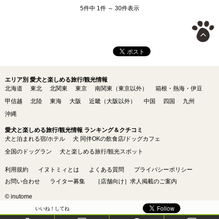
5件中 1件 ～ 30件表示
エリア別 愛犬と楽しめる旅行/観光情報
北海道
東北
北関東
東京
南関東（東京以外）
箱根・熱海・伊豆
甲信越
北陸
東海
大阪
近畿（大阪以外）
中国
四国
九州
沖縄
愛犬と楽しめる旅行/観光情報 ランキング＆クチコミ
犬と泊まれる宿/ホテル
犬 同伴OKの飲食店/ドッグカフェ
全国のドッグラン
犬と楽しめる旅行/観光スポット
利用規約
イヌトミィとは
よくある質問
プライバシーポリシー
お問い合わせ
ライター募集
［店舗向け］求人掲載のご案内
© inutome
いいね！してね