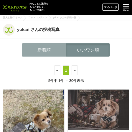
イヌトミィ
わんことの旅行を
もっと楽しく、
マイページ
もっと快適に。
愛犬と旅行 ホーム
フォトコンテスト
yukari さんの投稿一覧
yukari さんの投稿写真
新着順
いいワン順
«
1
»
5件中 1件 ～ 30件表示