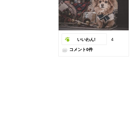
いいわん!
4
コメント0件