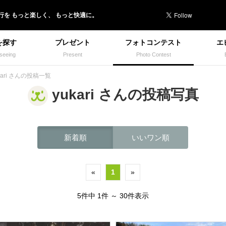
行を
もっと楽しく、
もっと快適に。
を探す
プレゼント
フォトコンテスト
エ
seeing
Present
Photo Contest
kari さんの投稿一覧
yukari さんの投稿写真
新着順
いいワン順
«
1
»
5件中 1件 ～ 30件表示