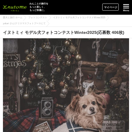
イヌトミィ
わんことの旅行を
もっと楽しく、
マイページ
もっと快適に。
愛犬と旅行 ホーム
フォトコンテスト
イヌトミィ モデル犬フォトコンテストWinter2025
yukari さん/クリスマスフォトブースにて
イヌトミィ モデル犬フォトコンテストWinter2025(応募数 406枚)