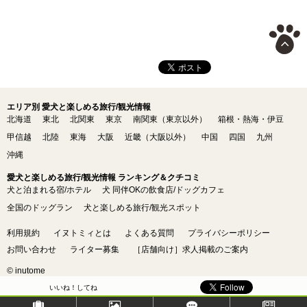
エリア別 愛犬と楽しめる旅行/観光情報
北海道
東北
北関東
東京
南関東（東京以外）
箱根・熱海・伊豆
甲信越
北陸
東海
大阪
近畿（大阪以外）
中国
四国
九州
沖縄
愛犬と楽しめる旅行/観光情報 ランキング＆クチコミ
犬と泊まれる宿/ホテル
犬 同伴OKの飲食店/ドッグカフェ
全国のドッグラン
犬と楽しめる旅行/観光スポット
利用規約
イヌトミィとは
よくある質問
プライバシーポリシー
お問い合わせ
ライター募集
［店舗向け］求人掲載のご案内
© inutome
いいね！してね