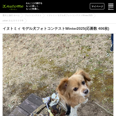
イヌトミィ
わんことの旅行を
もっと楽しく、
マイページ
もっと快適に。
愛犬と旅行 ホーム
フォトコンテスト
イヌトミィ モデル犬フォトコンテストWinter2025
yukari さん/２０２５年
イヌトミィ モデル犬フォトコンテストWinter2025(応募数 406枚)