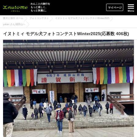
イヌトミィ
わんことの旅行を
もっと楽しく、
マイページ
もっと快適に。
愛犬と旅行 ホーム
フォトコンテスト
イヌトミィ モデル犬フォトコンテストWinter2025
yukari さん/成田山へ
イヌトミィ モデル犬フォトコンテストWinter2025(応募数 406枚)