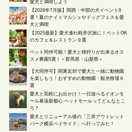
愛犬と満喫しよう
【2026年7月版】関西・中部の犬イベント9
選！夏のナイトマルシェやドッグフェスを愛
犬と満喫
【2025最新】愛犬連れ軽井沢旅に！ペットOK
のカフェ＆レストラン９選
ペット同伴可能！愛犬と桃狩りが出来るオス
スメ農園5選！＜群馬県・山梨県＞
【犬同伴可】関東近郊で愛犬と一緒に動物園
を楽しもう！おすすめの動物園・観光牧場６
選
愛犬と気軽にお出かけ！一日遊べるイオンモ
ール幕張新都心 ペットモールってどんなとこ
ろ？
愛犬とリニューアル後の「三井アウトレット
パーク横浜ベイサイド」へ行ってみた！