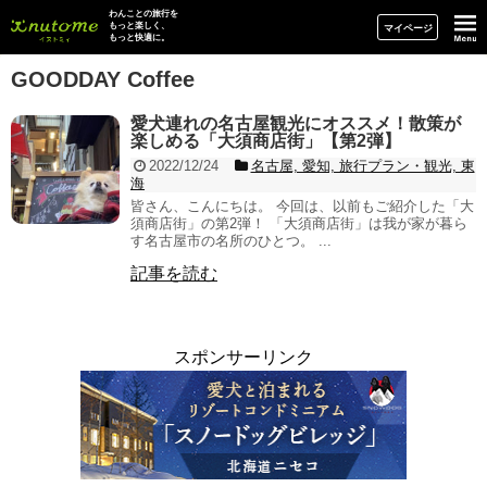
イヌトミィ
わんことの旅行を
もっと楽しく、
マイページ
もっと快適に。
GOODDAY Coffee
愛犬連れの名古屋観光にオススメ！散策が
楽しめる「大須商店街」【第2弾】
2022/12/24
名古屋, 愛知, 旅行プラン・観光, 東
海
皆さん、こんにちは。 今回は、以前もご紹介した「大
須商店街」の第2弾！ 「大須商店街」は我が家が暮ら
す名古屋市の名所のひとつ。 ...
記事を読む
スポンサーリンク