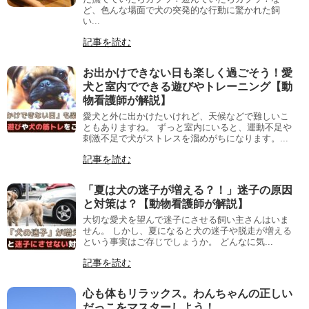
ど、色んな場面で犬の突発的な行動に驚かれた飼
い...
記事を読む
お出かけできない日も楽しく過ごそう！愛
犬と室内でできる遊びやトレーニング【動
物看護師が解説】
愛犬と外に出かけたいけれど、天候などで難しいこ
ともありますね。 ずっと室内にいると、運動不足や
刺激不足で犬がストレスを溜めがちになります。...
記事を読む
「夏は犬の迷子が増える？！」迷子の原因
と対策は？【動物看護師が解説】
大切な愛犬を望んで迷子にさせる飼い主さんはいま
せん。 しかし、夏になると犬の迷子や脱走が増える
という事実はご存じでしょうか。 どんなに気...
記事を読む
心も体もリラックス。わんちゃんの正しい
だっこをマスターしよう！