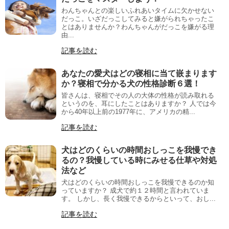
わんちゃんとの楽しいふれあいタイムに欠かせない
だっこ。いざだっこしてみると嫌がられちゃったこ
とはありませんか？わんちゃんがだっこを嫌がる理
由...
記事を読む
あなたの愛犬はどの寝相に当て嵌まります
か？寝相で分かる犬の性格診断６選！
皆さんは、寝相でその人の大体の性格が読み取れる
というのを、耳にしたことはありますか？ 人では今
から40年以上前の1977年に、アメリカの精...
記事を読む
犬はどのくらいの時間おしっこを我慢でき
るの？我慢している時にみせる仕草や対処
法など
犬はどのくらいの時間おしっこを我慢できるのか知
っていますか？ 成犬で約１２時間と言われていま
す。 しかし、長く我慢できるからといって、おし...
記事を読む