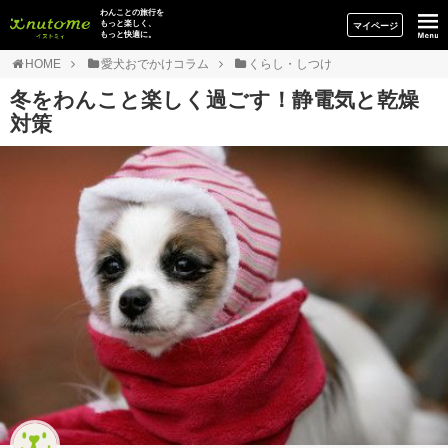
イヌトミィ
わんことの旅行を
もっと楽しく、
マイページ
もっと快適に。
HOME
愛犬おでかけコラム
くらし・しつけ
冬をわんこと楽しく過ごす！静電気と乾燥
対策