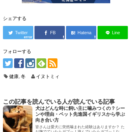
シェアする
error
フォローする
健康
,
冬
イヌトミィ
この記事を読んでいる人が読んでいる記事
犬はどんな時に飼い主に噛みつくの？シー
ンや理由・ペット先進国イギリスから学ぶ
向き合い方
皆さんは愛犬に突然噛まれた経験はありますか？ た
だ撫でていたらガブッ！遊んでいたらガブッ！な