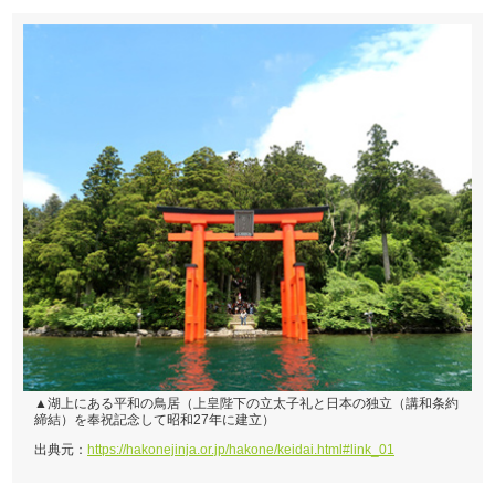
▲湖上にある平和の鳥居（上皇陛下の立太子礼と日本の独立（講和条約
締結）を奉祝記念して昭和27年に建立）
出典元：
https://hakonejinja.or.jp/hakone/keidai.html#link_01