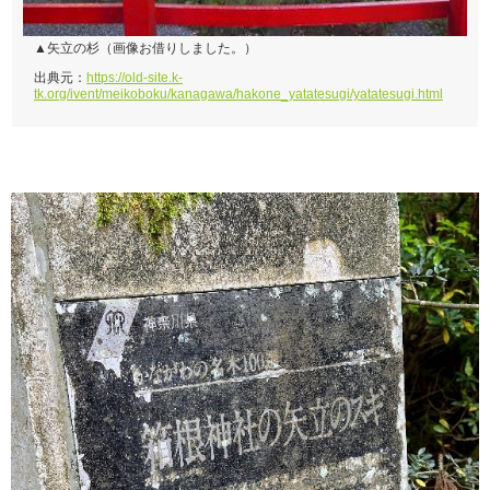
▲矢立の杉（画像お借りしました。）
出典元：
https://old-site.k-
tk.org/ivent/meikoboku/kanagawa/hakone_yatatesugi/yatatesugi.html