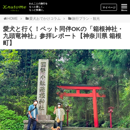
イヌトミィ
わんことの旅行を
もっと楽しく、
マイページ
もっと快適に。
HOME
愛犬おでかけコラム
旅行プラン・観光
愛犬と行く！ペット同伴OKの「箱根神社・
九頭竜神社」参拝レポート【神奈川県 箱根
町】