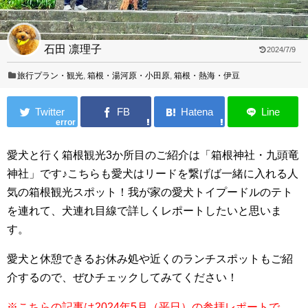
石田 凛理子
2024/7/9
旅行プラン・観光
,
箱根・湯河原・小田原
,
箱根・熱海・伊豆
error
愛犬と行く箱根観光3か所目のご紹介は「箱根神社・九頭竜
神社」です♪こちらも愛犬はリードを繋げば一緒に入れる人
気の箱根観光スポット！我が家の愛犬トイプードルのテト
を連れて、犬連れ目線で詳しくレポートしたいと思いま
す。
愛犬と休憩できるお休み処や近くのランチスポットもご紹
介するので、ぜひチェックしてみてください！
※こちらの記事は2024年5月（平日）の参拝レポートで