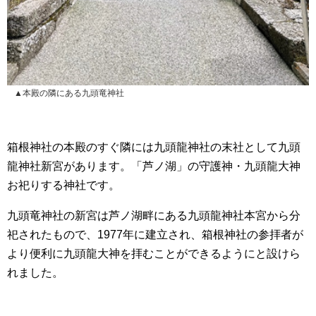
▲本殿の隣にある九頭竜神社
箱根神社の本殿のすぐ隣には九頭龍神社の末社として九頭
龍神社新宮があります。「芦ノ湖」の守護神・九頭龍大神
お祀りする神社です。
九頭竜神社の新宮は芦ノ湖畔にある九頭龍神社本宮から分
祀されたもので、1977年に建立され、箱根神社の参拝者が
より便利に九頭龍大神を拝むことができるようにと設けら
れました。