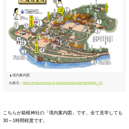
▲境内案内図
出典元：
https://hakonejinja.or.jp/hakone/keidai.html#link_01
こちらが箱根神社の「境内案内図」です。全て見学しても
30～1時間程度です。