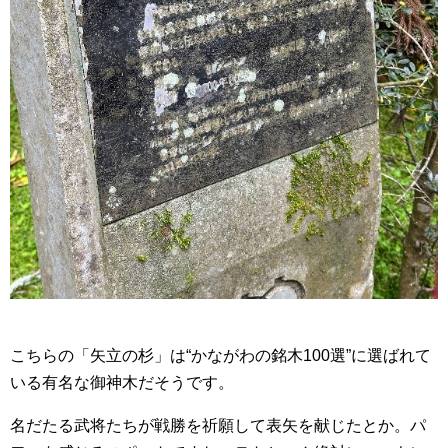
こちらの「矢立の杉」は“かながわの銘木100選”に選ばれて
いる有名な御神木だそうです。
名だたる武将たちが戦勝を祈願して表矢を献じたとか。パ