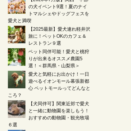
の犬イベント9選！夏のナイ
トマルシェやドッグフェスを
愛犬と満喫
【2025最新】愛犬連れ軽井沢
旅に！ペットOKのカフェ＆
レストラン９選
ペット同伴可能！愛犬と桃狩
りが出来るオススメ農園5
選！＜群馬県・山梨県＞
愛犬と気軽にお出かけ！一日
遊べるイオンモール幕張新都
心 ペットモールってどんなと
ころ？
【犬同伴可】関東近郊で愛犬
と一緒に動物園を楽しもう！
おすすめの動物園・観光牧場
６選