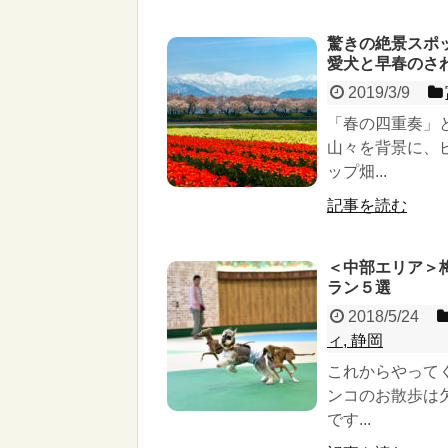
驚きの絶景スポ
愛犬と早春のさ
2019/3/9
「春の四重奏」
山々を背景に、
ップ畑...
記事を読む
＜中部エリア＞
ラン５選
2018/5/24
ィ, 静岡
これからやって
ンコのお散歩は
です...