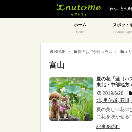
イヌトミィ
わんことの旅
ホーム
スポット
Home
Search Sight
HOME
愛犬おでかけコラム
エ
富山
夏の花「蓮（ハ
東北・中部地方
2019/6/28
北, 甲信越, 石川
夏の美しい花の
に花を咲かせる”
記事を読む