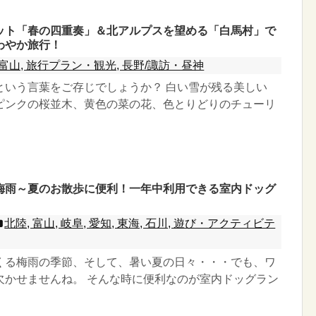
ット「春の四重奏」＆北アルプスを望める「白馬村」で
わやか旅行！
富山, 旅行プラン・観光, 長野/諏訪・昼神
という言葉をご存じでしょうか？ 白い雪が残る美しい
ピンクの桜並木、黄色の菜の花、色とりどりのチューリ
梅雨～夏のお散歩に便利！一年中利用できる室内ドッグ
北陸, 富山, 岐阜, 愛知, 東海, 石川, 遊び・アクティビテ
くる梅雨の季節、そして、暑い夏の日々・・・でも、ワ
欠かせませんね。 そんな時に便利なのが室内ドッグラン