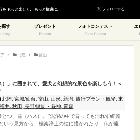
行を
もっと楽しく、
もっと快適に。
を探す
プレゼント
フォトコンテスト
エ
seeing
Present
Photo Contest
リア
北陸
富山
ス）」に囲まれて、愛犬と幻想的な景色を楽しもう！＜
＞
北陸, 宮城/仙台, 富山, 山形, 新潟, 旅行プラン・観光, 東
, 福井, 秋田, 長野/諏訪・昼神, 青森
ひとつ、蓮（ハス）。 ”泥沼の中で育っても汚れず綺麗
という見方から、極楽浄土の絵に描かれたり、仏が座...