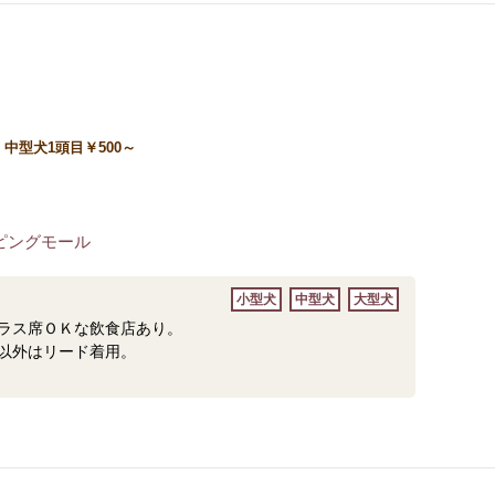
中型犬1頭目￥500～
ピングモール
小型犬
中型犬
大型犬
ラス席ＯＫな飲食店あり。
以外はリード着用。