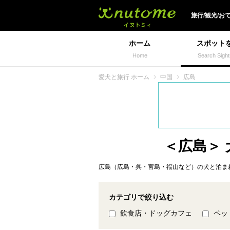
犬と一緒に旅行しよう!
旅行/観光/お
ホーム
スポット
Home
Search Sight
愛犬と旅行 ホーム
中国
広島
＜広島＞
広島（広島・呉・宮島・福山など）の犬と泊ま
カテゴリで絞り込む
飲食店・ドッグカフェ
ペッ