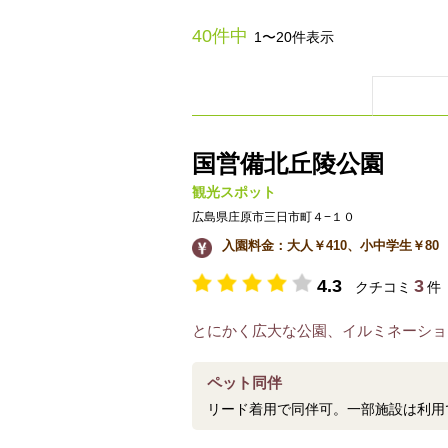
40件中
1〜20件表示
国営備北丘陵公園
観光スポット
広島県庄原市三日市町４−１０
入園料金：大人￥410、小中学生￥80
4.3
3
クチコミ
件
とにかく広大な公園、イルミネーショ
ペット同伴
リード着用で同伴可。一部施設は利用