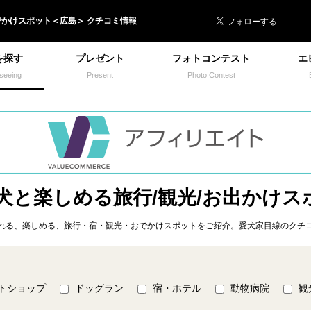
 イヌトミィ
でかけ
スポット＜
広島
＞ クチコミ情報
を探す
プレゼント
フォトコンテスト
エ
seeing
Present
Photo Contest
 犬と楽しめる旅行/観光/お出かけス
れる、楽しめる、旅行・宿・観光・おでかけスポットをご紹介。愛犬家目線のクチコ
トショップ
ドッグラン
宿・ホテル
動物病院
観