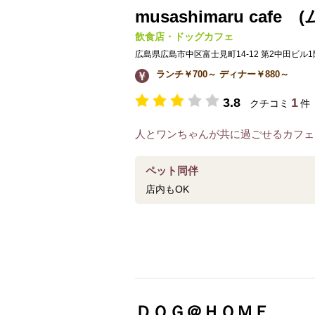
musashimaru ca
飲食店・ドッグカフェ
広島県広島市中区富士見町14-12 第2中田ビル1
ランチ￥700～ ディナー￥880～
3.8
1
クチコミ
件
人とワンちゃんが共に過ごせるカフェ
ペット同伴
店内もOK
ＤＯＧ＠ＨＯＭＥ