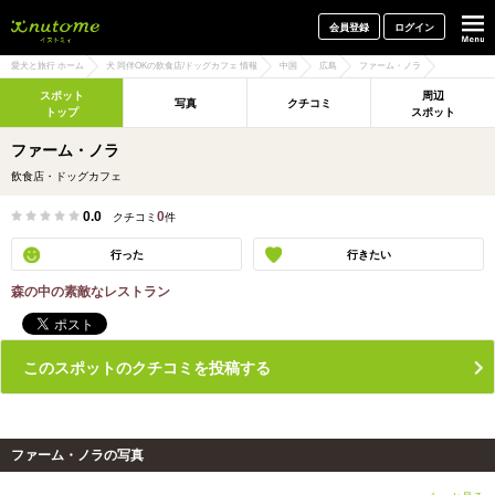
犬と一緒に旅行しよう! イヌトミィ
会員登録
ログイン
愛犬と旅行 ホーム
犬 同伴OKの飲食店/ドッグカフェ 情報
中国
広島
ファーム・ノラ
スポット
周辺
写真
クチコミ
トップ
スポット
ファーム・ノラ
飲食店・ドッグカフェ
0.0
0
クチコミ
件
行った
行きたい
森の中の素敵なレストラン
このスポットのクチコミを投稿する
ファーム・ノラの写真