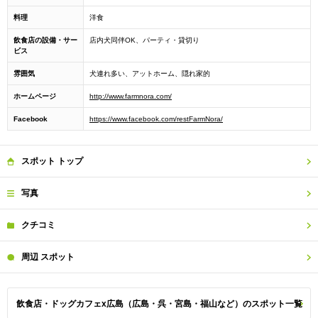
料理
洋食
飲食店の設備・サー
店内犬同伴OK、パーティ・貸切り
ビス
雰囲気
犬連れ多い、アットホーム、隠れ家的
ホームページ
http://www.farmnora.com/
Facebook
https://www.facebook.com/restFarmNora/
スポット
トップ
写真
クチコミ
周辺
スポット
飲食店・ドッグカフェx広島（広島・呉・宮島・福山など）のスポット一覧