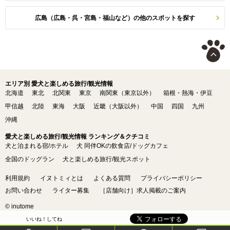
広島（広島・呉・宮島・福山など）の他のスポットを探す
エリア別 愛犬と楽しめる旅行/観光情報
北海道
東北
北関東
東京
南関東（東京以外）
箱根・熱海・伊豆
甲信越
北陸
東海
大阪
近畿（大阪以外）
中国
四国
九州
沖縄
愛犬と楽しめる旅行/観光情報 ランキング＆クチコミ
犬と泊まれる宿/ホテル
犬 同伴OKの飲食店/ドッグカフェ
全国のドッグラン
犬と楽しめる旅行/観光スポット
利用規約
イヌトミィとは
よくある質問
プライバシーポリシー
お問い合わせ
ライター募集
［店舗向け］求人掲載のご案内
© inutome
いいね！してね