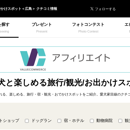
 イヌトミィ
でかけ
スポット＜
広島
＞ クチコミ情報
を探す
プレゼント
フォトコンテスト
エ
seeing
Present
Photo Contest
 犬と楽しめる旅行/観光/お出かけス
れる、楽しめる、旅行・宿・観光・おでかけスポットをご紹介。愛犬家目線のクチコ
トショップ
ドッグラン
宿・ホテル
動物病院
観