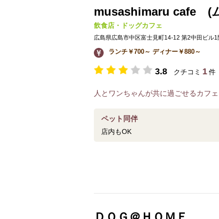
musashimaru ca
飲食店・ドッグカフェ
広島県広島市中区富士見町14-12 第2中田ビル1
ランチ￥700～ ディナー￥880～
3.8
1
クチコミ
件
人とワンちゃんが共に過ごせるカフェ
ペット同伴
店内もOK
ＤＯＧ＠ＨＯＭＥ