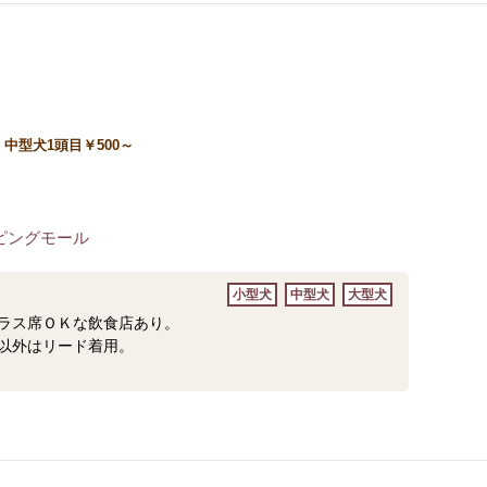
中型犬1頭目￥500～
ピングモール
小型犬
中型犬
大型犬
ラス席ＯＫな飲食店あり。
以外はリード着用。