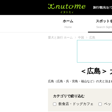
犬と一緒に旅行しよう!
旅行/観光/お
ホーム
スポット
Home
Search Sight
愛犬と旅行 ホーム
中国
広島
＜広島＞
広島（広島・呉・宮島・福山など）の犬と泊ま
カテゴリで絞り込む
飲食店・ドッグカフェ
ペッ