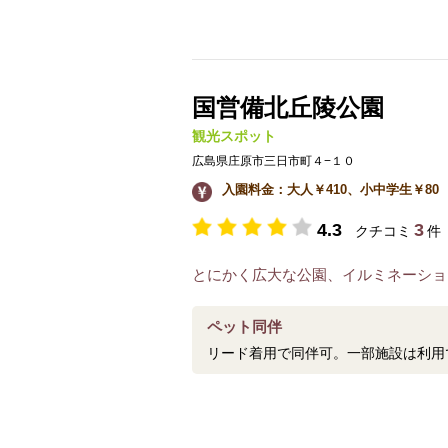
国営備北丘陵公園
観光スポット
広島県庄原市三日市町４−１０
入園料金：大人￥410、小中学生￥80
4.3
3
クチコミ
件
とにかく広大な公園、イルミネーショ
ペット同伴
リード着用で同伴可。一部施設は利用