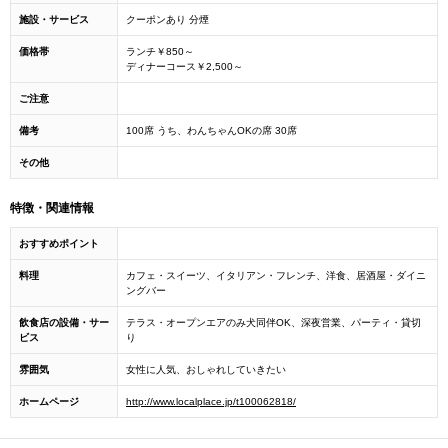
施設・サービス
クーポンあり 分煙
価格帯
ランチ￥850～
ディナーコース￥2,500～
ご注意
備考
100席 うち、わんちゃんOKの席 30席
その他
特徴・関連情報
おすすめポイント
料理
カフェ・スイーツ、イタリアン・フレンチ、洋食、居酒屋・ダイニ
ングバー
飲食店の設備・サー
テラス・オープンエアのみ犬同伴OK、深夜営業、パーティ・貸切
ビス
り
雰囲気
女性に人気、おしゃれしていきたい
ホームページ
http://www.localplace.jp/t100062818/