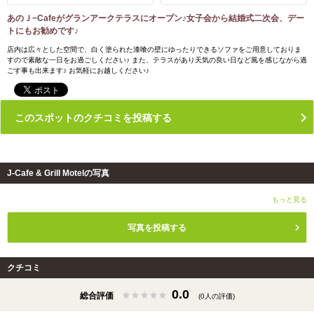
あのＪ−Cafeがグランアークテラスにオープン♪女子会から結婚式二次会、デー
トにもお勧めです♪
店内は広々とした空間で、白く塗られた漆喰の壁にゆったりできるソファをご用意しておりま
すので素敵な一日をお過ごしください♪ また、テラスがあり天気の良い日など風を感じながら過
ごす事も出来ます♪ お気軽にお越しください♪
このスポットのクチコミを投稿する
J-Cafe & Grill Motelの写真
もっと見る
写真を投稿する
クチコミ
0.0
総合評価
(0人の評価)