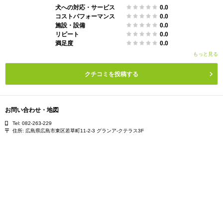
犬への対応・サービス
0.0
コストパフォーマンス
0.0
施設・設備
0.0
リピート
0.0
満足度
0.0
もっと見る
クチコミを投稿する
お問い合わせ・地図
Tel: 082-263-229
住所:
広島県広島市東区若草町11-2-3 グランア-クテラス3F