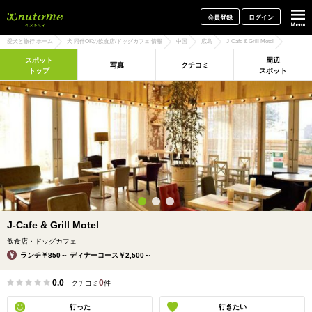
犬と一緒に旅行しよう! イヌトミィ
会員登録
ログイン
愛犬と旅行 ホーム
犬 同伴OKの飲食店/ドッグカフェ 情報
中国
広島
J-Cafe & Grill Motel
スポット
周辺
写真
クチコミ
トップ
スポット
J-Cafe & Grill Motel
飲食店・ドッグカフェ
ランチ￥850～ ディナーコース￥2,500～
0.0
0
クチコミ
件
行った
行きたい