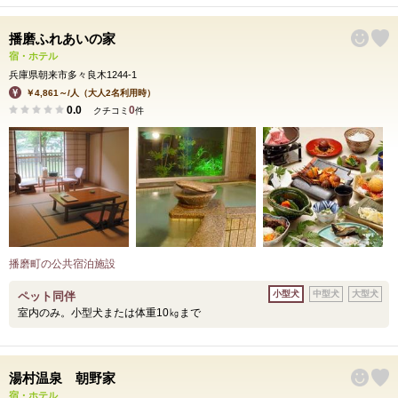
播磨ふれあいの家
宿・ホテル
兵庫県朝来市多々良木1244-1
￥4,861～/人（大人2名利用時）
0.0
0
クチコミ
件
播磨町の公共宿泊施設
小型犬
中型犬
大型犬
ペット同伴
室内のみ。小型犬または体重10㎏まで
湯村温泉 朝野家
宿・ホテル