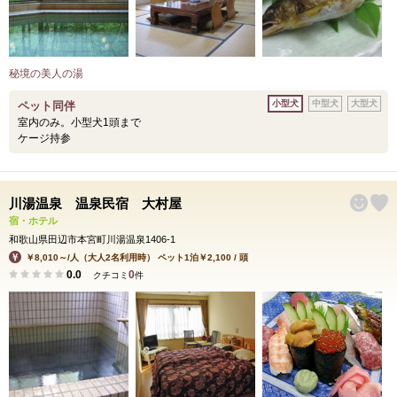
秘境の美人の湯
小型犬
中型犬
大型犬
ペット同伴
室内のみ。小型犬1頭まで
ケージ持参
川湯温泉 温泉民宿 大村屋
宿・ホテル
和歌山県田辺市本宮町川湯温泉1406-1
￥8,010～/人（大人2名利用時） ペット1泊￥2,100 / 頭
0.0
0
クチコミ
件