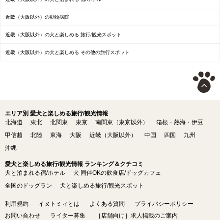
近畿（大阪以外）の動物病院
近畿（大阪以外）の犬と楽しめる 旅行/観光スポット
近畿（大阪以外）の犬と楽しめる その他の旅行スポット
エリア別 愛犬と楽しめる旅行/観光情報
北海道
東北
北関東
東京
南関東（東京以外）
箱根・熱海・伊豆
甲信越
北陸
東海
大阪
近畿（大阪以外）
中国
四国
九州
沖縄
愛犬と楽しめる旅行/観光情報 ランキング＆クチコミ
犬と泊まれる宿/ホテル
犬 同伴OKの飲食店/ドッグカフェ
全国のドッグラン
犬と楽しめる旅行/観光スポット
利用規約
イヌトミィとは
よくある質問
プライバシーポリシー
お問い合わせ
ライター募集
［店舗向け］求人掲載のご案内