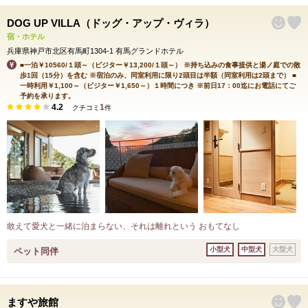
DOG UP VILLA（ドッグ・アップ・ヴィラ）
宿・ホテル
兵庫県神戸市北区有馬町1304-1 有馬グランドホテル
■一泊￥10560/１頭～（ビジター￥13,200/１頭～） ※持ち込みの食事提供と湯ノ庭での散
歩1回（15分）を含む ※宿泊のみ、同室利用に限り2頭目は半額（同室利用は2頭まで） ■
一時利用￥1,100～（ビジター￥1,650～）１時間につき ※前日17：00迄にお電話にてご
予約を承ります。
4.2
1
クチコミ
件
敢えて愛犬と一緒に泊まらない、それは離れという おもてなし
小型犬
中型犬
大型犬
ペット同伴
ますや旅館