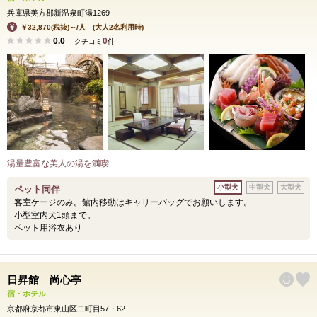
兵庫県美方郡新温泉町湯1269
￥32,870(税抜)～/人 (大人2名利用時)
0.0
0
クチコミ
件
湯量豊富な美人の湯を満喫
小型犬
中型犬
大型犬
ペット同伴
客室ケージのみ。館内移動はキャリーバッグでお願いします。
小型室内犬1頭まで。
ペット用浴衣あり
日昇館 尚心亭
宿・ホテル
京都府京都市東山区二町目57・62