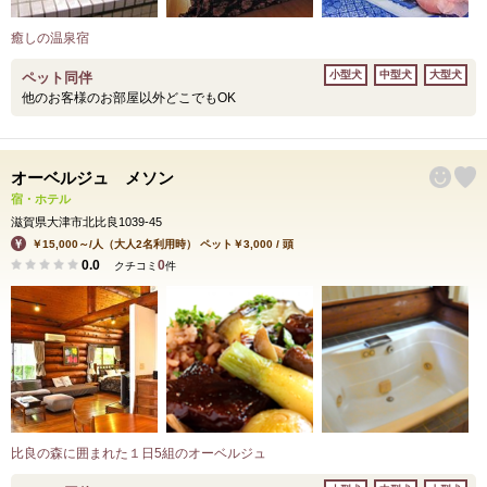
癒しの温泉宿
小型犬
中型犬
大型犬
ペット同伴
他のお客様のお部屋以外どこでもOK
オーベルジュ メソン
宿・ホテル
滋賀県大津市北比良1039-45
￥15,000～/人（大人2名利用時） ペット￥3,000 / 頭
0.0
0
クチコミ
件
比良の森に囲まれた１日5組のオーベルジュ