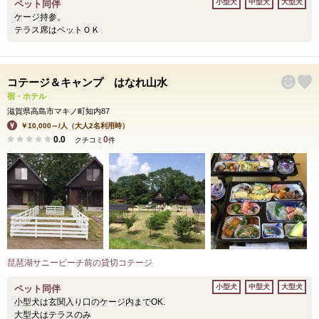
小型犬
中型犬
大型犬
ペット同伴
ケージ持参。
テラス席はペットＯＫ
コテージ＆キャンプ はなれ山水
宿・ホテル
滋賀県高島市マキノ町知内87
￥10,000～/人（大人2名利用時）
0.0
0
クチコミ
件
琵琶湖サニービーチ前の貸切コテージ
小型犬
中型犬
大型犬
ペット同伴
小型犬は玄関入り口のケージ内までOK.
大型犬はテラスのみ