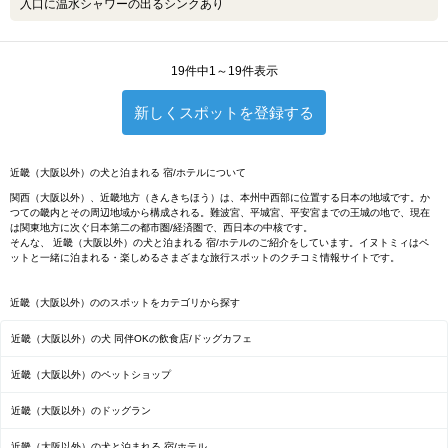
入口に温水シャワーの出るシンクあり
19件中1～19件表示
新しくスポットを登録する
近畿（大阪以外）の犬と泊まれる 宿/ホテルについて
関西（大阪以外）、近畿地方（きんきちほう）は、本州中西部に位置する日本の地域です。か
つての畿内とその周辺地域から構成される。難波宮、平城宮、平安宮までの王城の地で、現在
は関東地方に次ぐ日本第二の都市圏/経済圏で、西日本の中核です。
そんな、 近畿（大阪以外）の犬と泊まれる 宿/ホテルのご紹介をしています。イヌトミィはペ
ットと一緒に泊まれる・楽しめるさまざまな旅行スポットのクチコミ情報サイトです。
近畿（大阪以外）ののスポットをカテゴリから探す
近畿（大阪以外）の犬 同伴OKの飲食店/ドッグカフェ
近畿（大阪以外）のペットショップ
近畿（大阪以外）のドッグラン
近畿（大阪以外）の犬と泊まれる 宿/ホテル