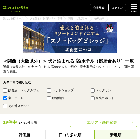
犬と一緒に旅行しよう! イヌトミィ
会員登録
ログイン
愛犬と旅行 ホーム
犬と泊まれる 宿/ホテル 情報
関西（大阪以外）
検索結果
＜関西（大阪以外）＞ 犬と泊まれる 宿/ホテル（部屋食あり）一覧
近畿（大阪以外）の犬と泊まれる 宿/ホテルをご紹介。愛犬家目線のクチコミ、ペット同伴 写
真も満載。
カテゴリで絞り込む
飲食店・ドッグカフェ
ペットショップ
ドッグラン
宿・ホテル
動物病院
観光スポット
その他スポット
19件中
エリア・条件変更
1〜19件表示
評価順
口コミ多い順
新着順