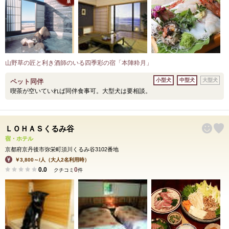
山野草の匠と利き酒師のいる四季彩の宿「本陣粋月」
小型犬
中型犬
大型犬
ペット同伴
喫茶が空いていれば同伴食事可。大型犬は要相談。
ＬＯＨＡＳくるみ谷
宿・ホテル
京都府京丹後市弥栄町須川くるみ谷3102番地
￥3,800～/人（大人2名利用時）
0.0
0
クチコミ
件