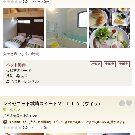
0.0
0
クチコミ
件
愛犬と過ごす京の時間
小型犬
中型犬
大型犬
ペット同伴
天然芝のヤード
足洗い場あり
エアバギーレンタル
レイセニット城崎スイートＶＩＬＬＡ（ヴィラ）
宿・ホテル
兵庫県豊岡市小島1220
￥5,500～/人（大人2名利用時） 1泊につき1頭￥4,000、2頭￥6,000(税抜)掛かります。
0.0
0
クチコミ
件