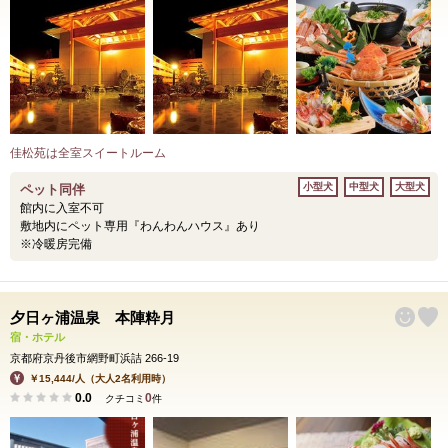
佳松苑は全室スイートルーム
小型犬
中型犬
大型犬
ペット同伴
館内に入室不可
敷地内にペット専用『わんわんハウス』あり
※冷暖房完備
夕日ヶ浦温泉 本陣粋月
宿・ホテル
京都府京丹後市網野町浜詰 266-19
￥15,444/人（大人2名利用時）
0.0
0
クチコミ
件