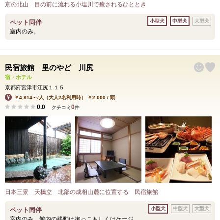
京の北山 目の前に流れる小塩川で癒されるひととき
小型犬
中型犬
大型犬
ペット同伴
室内のみ。
民宿旅館 里のやど 川尻
宿・ホテル
京都府宮津市江尻１１５
￥4,814～/人（大人2名利用時） ￥2,000 / 頭
0.0
0
クチコミ
件
日本三景 天橋立 北部の成相山麓に位置する 民宿旅館
小型犬
中型犬
大型犬
ペット同伴
室内のみ。館内の移動は抱っこもしくはケージ。