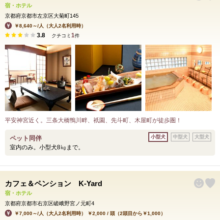
宿・ホテル
京都府京都市左京区大菊町145
￥8,640～/人（大人2名利用時）
3.8
1
クチコミ
件
平安神宮近く。三条大橋鴨川畔、祇園、先斗町、木屋町が徒歩圏！
小型犬
中型犬
大型犬
ペット同伴
室内のみ。小型犬8㎏まで。
カフェ＆ペンション K-Yard
宿・ホテル
京都府京都市右京区嵯峨野宮ノ元町4
￥7,000～/人（大人2名利用時） ￥2,000 / 頭（2頭目から￥1,000）