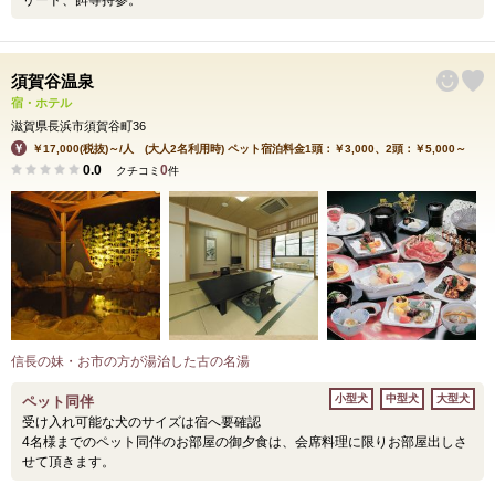
リード、餌等持参。
須賀谷温泉
宿・ホテル
滋賀県長浜市須賀谷町36
￥17,000(税抜)～/人 (大人2名利用時) ペット宿泊料金1頭：￥3,000、2頭：￥5,000～
0.0
0
クチコミ
件
信長の妹・お市の方が湯治した古の名湯
小型犬
中型犬
大型犬
ペット同伴
受け入れ可能な犬のサイズは宿へ要確認
4名様までのペット同伴のお部屋の御夕食は、会席料理に限りお部屋出しさ
せて頂きます。