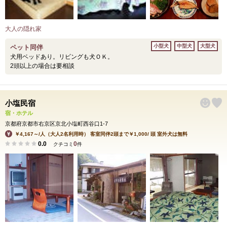
大人の隠れ家
小型犬
中型犬
大型犬
ペット同伴
犬用ベッドあり。リビングも犬ＯＫ。
2頭以上の場合は要相談
小塩民宿
宿・ホテル
京都府京都市右京区京北小塩町西谷口1-7
￥4,167～/人（大人2名利用時） 客室同伴2頭まで￥1,000/ 頭 室外犬は無料
0.0
0
クチコミ
件