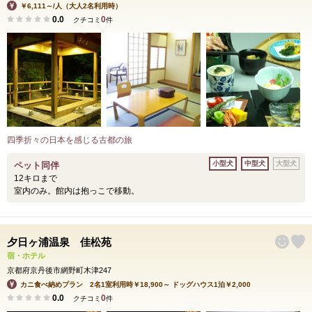
￥6,111～/人（大人2名利用時）
0.0
0
クチコミ
件
四季折々の日本を感じる古都の旅
小型犬
中型犬
大型犬
ペット同伴
12キロまで
室内のみ。館内は抱っこで移動。
夕日ヶ浦温泉 佳松苑
宿・ホテル
京都府京丹後市網野町木津247
カニ食べ納めプラン 2名1室利用時￥18,900～ ドッグハウス1泊￥2,000
0.0
0
クチコミ
件