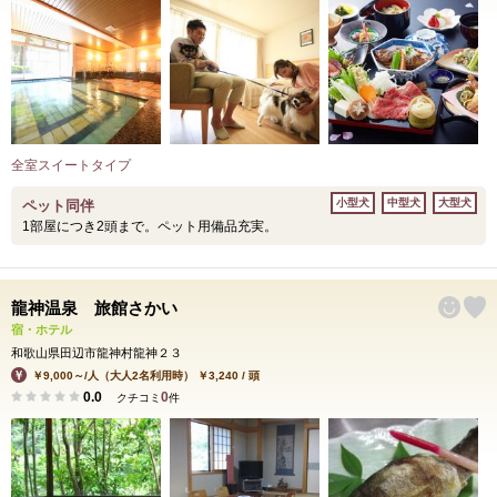
全室スイートタイプ
小型犬
中型犬
大型犬
ペット同伴
1部屋につき2頭まで。ペット用備品充実。
龍神温泉 旅館さかい
宿・ホテル
和歌山県田辺市龍神村龍神２３
￥9,000～/人（大人2名利用時） ￥3,240 / 頭
0.0
0
クチコミ
件