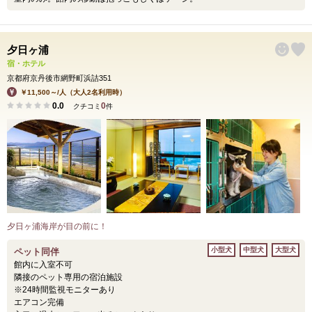
夕日ヶ浦
宿・ホテル
京都府京丹後市網野町浜詰351
￥11,500～/人（大人2名利用時）
0.0
0
クチコミ
件
夕日ヶ浦海岸が目の前に！
小型犬
中型犬
大型犬
ペット同伴
館内に入室不可
隣接のペット専用の宿泊施設
※24時間監視モニターあり
エアコン完備