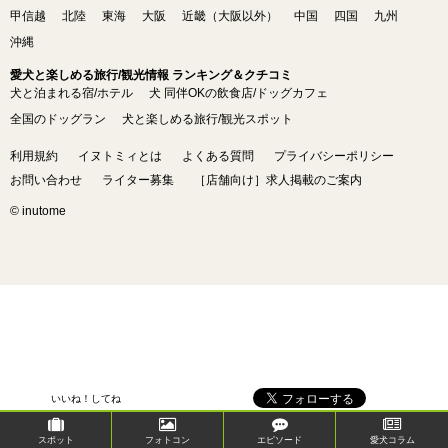
甲信越
北陸
東海
大阪
近畿（大阪以外）
中国
四国
九州
沖縄
愛犬と楽しめる旅行/観光情報 ランキング＆クチコミ
犬と泊まれる宿/ホテル
犬 同伴OKの飲食店/ドッグカフェ
全国のドッグラン
犬と楽しめる旅行/観光スポット
利用規約
イヌトミィとは
よくある質問
プライバシーポリシー
お問い合わせ
ライター募集
［店舗向け］求人掲載のご案内
© inutome
いいね！してね
スポット
フォトコン
エピソード
愛犬コラム