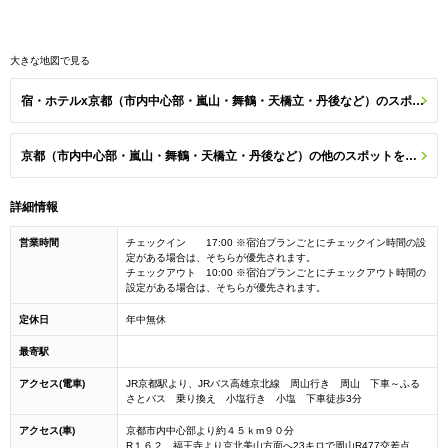
大きな地図で見る
宿・ホテルx京都（市内中心部・嵐山・舞鶴・天橋立・丹後など）のスポット一覧
京都（市内中心部・嵐山・舞鶴・天橋立・丹後など）の他のスポットを探す
詳細情報
営業時間
チェックイン 17:00 ※宿泊プランごとにチェックイン時間の設
定がある場合は、そちらが優先されます。
チェックアウト 10:00 ※宿泊プランごとにチェックアウト時間の
設定がある場合は、そちらが優先されます。
定休日
年中無休
最寄駅
アクセス(電車)
JR京都駅より、JRバス高雄京北線 周山行き 周山 下車～ふる
さとバス 乗り換え 小塩行き 小塩 下車徒歩3分
アクセス(車)
京都市内中心部より約４５ｋm９０分
R１６２ 福王寺より京北美山方面へ23キロで周山R477交差点