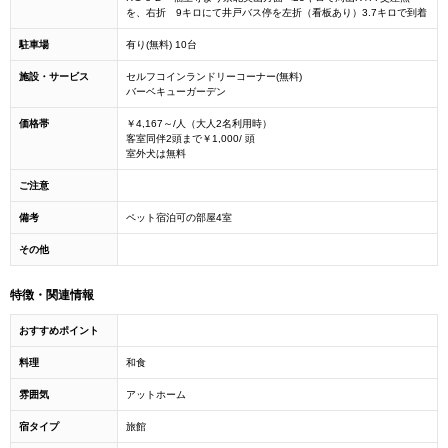
を、右折 9キロにて井戸バス停を左折（看板あり）3.7キロで到着
駐車場
有り(無料) 10台
施設・サービス
セルフコインランドリーコーナー(無料)
バーベキューガーデン
価格帯
￥4,167～/人（大人2名利用時）
客室同伴2頭まで￥1,000/ 頭
室外犬は無料
ご注意
備考
ペット宿泊可の部屋4室
その他
特徴・関連情報
おすすめポイント
料理
和食
雰囲気
アットホーム
宿タイプ
旅館