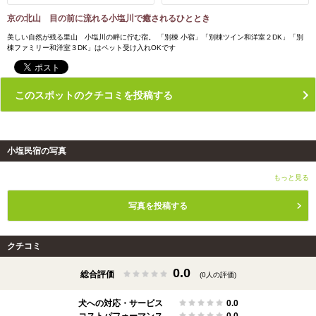
京の北山 目の前に流れる小塩川で癒されるひととき
美しい自然が残る里山 小塩川の畔に佇む宿。 「別棟 小宿」「別棟ツイン和洋室２DK」「別
棟ファミリー和洋室３DK」はペット受け入れOKです
このスポットのクチコミを投稿する
小塩民宿の写真
もっと見る
写真を投稿する
クチコミ
0.0
総合評価
(0人の評価)
犬への対応・サービス
0.0
コストパフォーマンス
0.0