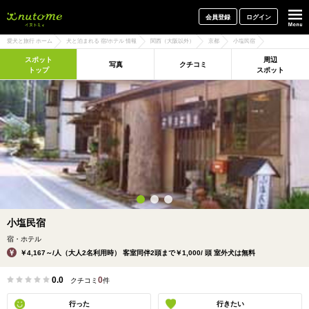
犬と一緒に旅行しよう! イヌトミィ
会員登録
ログイン
愛犬と旅行 ホーム
犬と泊まれる 宿/ホテル 情報
関西（大阪以外）
京都
小塩民宿
スポット
周辺
写真
クチコミ
トップ
スポット
小塩民宿
宿・ホテル
￥4,167～/人（大人2名利用時） 客室同伴2頭まで￥1,000/ 頭 室外犬は無料
0.0
0
クチコミ
件
行った
行きたい