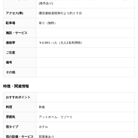
(条件あり)
アクセス(車)
播但連絡道朝来ICより約１５分
駐車場
有り（無料）
施設・サービス
価格帯
￥4,861～/人（大人2名利用時）
ご注意
備考
その他
特徴・関連情報
おすすめポイント
料理
和食
雰囲気
アットホーム、リゾート
宿タイプ
ホテル
宿の設備・サービス
部屋食あり