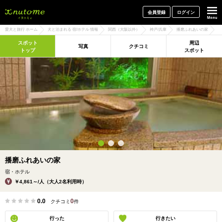
犬と一緒に旅行しよう! イヌトミィ
会員登録
ログイン
愛犬と旅行 ホーム
犬と泊まれる 宿/ホテル 情報
関西（大阪以外）
神戸/兵庫
播磨ふれあいの家
スポット
周辺
写真
クチコミ
トップ
スポット
播磨ふれあいの家
宿・ホテル
￥4,861～/人（大人2名利用時）
0.0
0
クチコミ
件
行った
行きたい