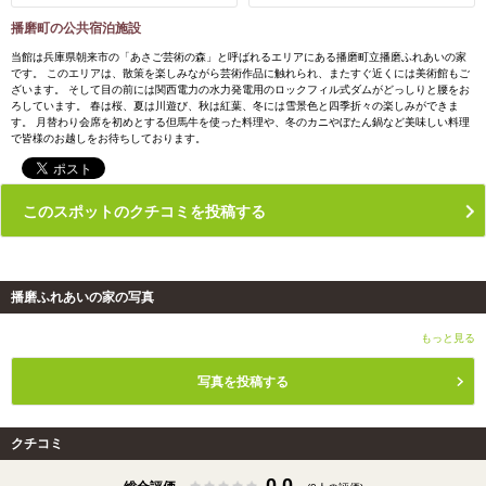
播磨町の公共宿泊施設
当館は兵庫県朝来市の「あさご芸術の森」と呼ばれるエリアにある播磨町立播磨ふれあいの家
です。 このエリアは、散策を楽しみながら芸術作品に触れられ、またすぐ近くには美術館もご
ざいます。 そして目の前には関西電力の水力発電用のロックフィル式ダムがどっしりと腰をお
ろしています。 春は桜、夏は川遊び、秋は紅葉、冬には雪景色と四季折々の楽しみができま
す。 月替わり会席を初めとする但馬牛を使った料理や、冬のカニやぼたん鍋など美味しい料理
で皆様のお越しをお待ちしております。
このスポットのクチコミを投稿する
播磨ふれあいの家の写真
もっと見る
写真を投稿する
クチコミ
0.0