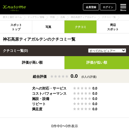
犬と一緒に旅行しよう! イヌトミィ
会員登録
ログイン
愛犬と旅行 ホーム
ドッグラン 情報
中国
広島
神石高原ティアガルテン
クチコミ一覧
スポット
周辺
写真
クチコミ
トップ
スポット
神石高原ティアガルテンのクチコミ一覧
クチコミ一覧(0)
評価が高い順
評価が低い順
0.0
総合評価
(0人の評価)
犬への対応・サービス
0.0
コストパフォーマンス
0.0
施設・設備
0.0
リピート
0.0
満足度
0.0
0件中0〜0件表示