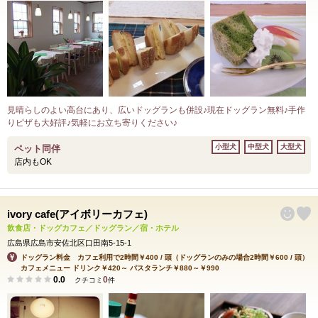
見晴らしのよい高台にあり、広いドッグランも併設♪現在ドッグラン無料♪手作
りピザも大好評♪気軽にお立ち寄りください♪
小型犬
中型犬
大型犬
ペット同伴
店内もOK
ivory cafe(アイボリーカフェ)
飲食店・ドッグカフェ／ドッグラン／宿・ホテル
広島県広島市安佐北区口田南5-15-1
ドッグラン料金 カフェ利用で2時間￥400 / 頭（ドッグランのみの場合2時間￥600 / 頭）
カフェメニュー ドリンク￥420～ パスタランチ￥880～￥990
0.0
0
クチコミ
件