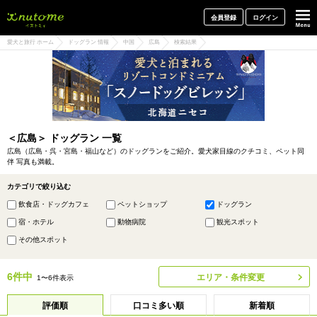
犬と一緒に旅行しよう! イヌトミィ
会員登録
ログイン
愛犬と旅行 ホーム
ドッグラン 情報
中国
広島
検索結果
＜広島＞ ドッグラン 一覧
広島（広島・呉・宮島・福山など）のドッグランをご紹介。愛犬家目線のクチコミ、ペット同
伴 写真も満載。
カテゴリで絞り込む
飲食店・ドッグカフェ
ペットショップ
ドッグラン
宿・ホテル
動物病院
観光スポット
その他スポット
6件中
エリア・条件変更
1〜6件表示
評価順
口コミ多い順
新着順