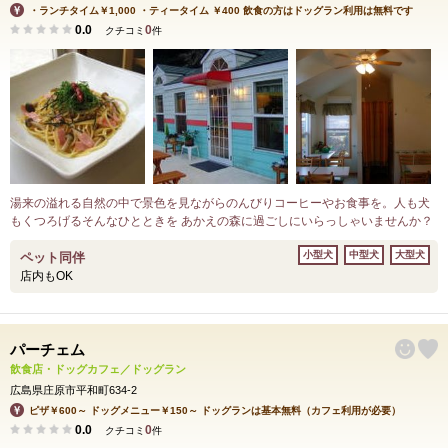
・ランチタイム￥1,000 ・ティータイム ￥400 飲食の方はドッグラン利用は無料です
0.0
0
クチコミ
件
湯来の溢れる自然の中で景色を見ながらのんびりコーヒーやお食事を。人も犬
もくつろげるそんなひとときを あかえの森に過ごしにいらっしゃいませんか？
小型犬
中型犬
大型犬
ペット同伴
店内もOK
パーチェム
飲食店・ドッグカフェ／ドッグラン
広島県庄原市平和町634-2
ピザ￥600～ ドッグメニュー￥150～ ドッグランは基本無料（カフェ利用が必要）
0.0
0
クチコミ
件