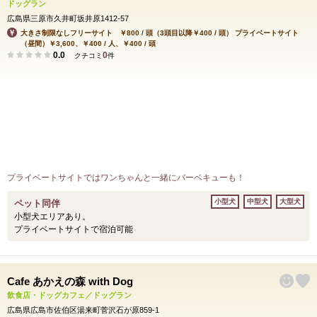
ドッグラン
広島県三原市久井町坂井原1412-57
大きさ制限なしフリーサイト ￥800 / 頭（3頭目以降￥400 / 頭） プライベートサイト
（昼間）￥3,600、￥400 / 人、￥400 / 頭
0.0
0
クチコミ
件
プライベートサイトではワンちゃんと一緒にバーベキューも！
小型犬
中型犬
大型犬
ペット同伴
小型犬エリアあり。
プライベートサイトで宿泊可能
Cafe あかえの森 with Dog
飲食店・ドッグカフェ／ドッグラン
広島県広島市佐伯区湯来町菅沢石が原859‐1