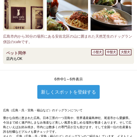
広島市内から30分の場所にある安佐北区の山に囲まれた天然芝生のドッグラン
併設のcafeです。
小型犬
中型犬
大型犬
ペット同伴
店内もOK
6件中1～6件表示
新しくスポットを登録する
広島（広島・呉・宮島・福山など）のドッグランについて
豊かな自然に恵まれた広島。日本三景の一つ宮島や、世界遺産厳島神社、尾道市から愛媛県。
今治まで続く瀬戸内しまなみ海道など美しい風景を楽しめる場所が数多くあります。そして広
島といえばお好み焼き。市内には数多くの専門店が立ち並びます。そして全国一位の生産量を
誇る牡蠣などグルメも要チェックです。
そんな、 広島（広島・呉・宮島・福山など）のドッグランのご紹介をしています。イヌトミィ