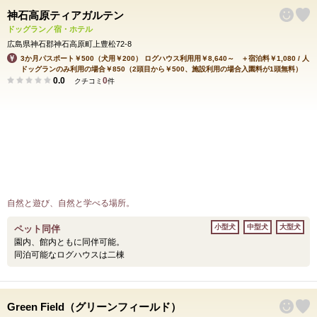
神石高原ティアガルテン
ドッグラン／宿・ホテル
広島県神石郡神石高原町上豊松72-8
3か月パスポート￥500（犬用￥200） ログハウス利用用￥8,640～ ＋宿泊料￥1,080 / 人
ドッグランのみ利用の場合￥850（2頭目から￥500、施設利用の場合入園料が1頭無料）
0.0
0
クチコミ
件
自然と遊び、自然と学べる場所。
小型犬
中型犬
大型犬
ペット同伴
園内、館内ともに同伴可能。
同泊可能なログハウスは二棟
Green Field（グリーンフィールド）