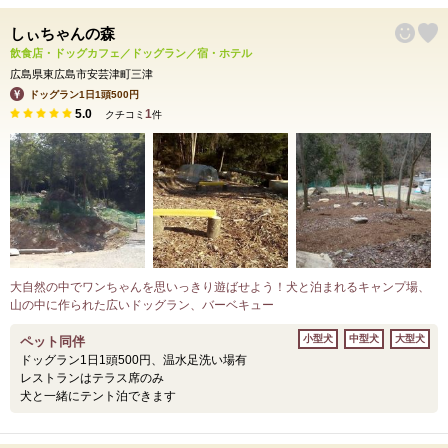
しぃちゃんの森
飲食店・ドッグカフェ／ドッグラン／宿・ホテル
広島県東広島市安芸津町三津
ドッグラン1日1頭500円
5.0
1
クチコミ
件
大自然の中でワンちゃんを思いっきり遊ばせよう！犬と泊まれるキャンプ場、
山の中に作られた広いドッグラン、バーベキュー
小型犬
中型犬
大型犬
ペット同伴
ドッグラン1日1頭500円、温水足洗い場有
レストランはテラス席のみ
犬と一緒にテント泊できます