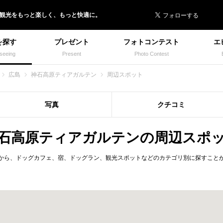
 イヌトミィ
/観光
を
もっと楽しく、
もっと快適に。
を探す
プレゼント
フォトコンテスト
エ
seeing
Present
Photo Contest
広島
神石高原ティアガルテン
周辺スポット
写真
クチコミ
石高原ティアガルテンの周辺スポ
から、ドッグカフェ、宿、ドッグラン、観光スポットなどのカテゴリ別に探すこと