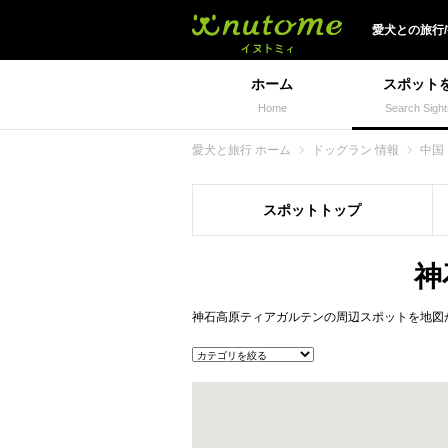
犬と一緒に旅行しよう!
愛犬
との
旅行
ホーム
スポット
Home
Search Sight
愛犬と旅行 ホーム
ドッグラン 情報
中国
スポット
トップ
神
神石高原ティアガルテンの周辺スポットを地図