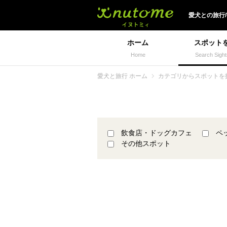
犬と一緒に旅行しよう!
愛犬
との
旅行
ホーム
スポット
Home
Search Sight
愛犬と旅行 ホーム
カテゴリからスポットを
飲食店・ドッグカフェ
ペ
その他スポット