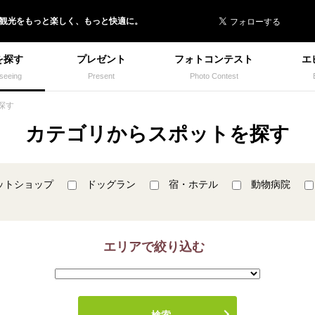
 イヌトミィ
/観光
を
もっと楽しく、
もっと快適に。
を探す
プレゼント
フォトコンテスト
エ
seeing
Present
Photo Contest
探す
カテゴリからスポットを探す
ットショップ
ドッグラン
宿・ホテル
動物病院
エリアで絞り込む