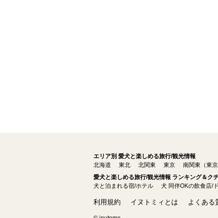
エリア別 愛犬と楽しめる旅行/観光情報
北海道
東北
北関東
東京
南関東（東京
愛犬と楽しめる旅行/観光情報 ランキング＆ク
犬と泊まれる宿/ホテル
犬 同伴OKの飲食店/
利用規約
イヌトミィとは
よくある
© inutome