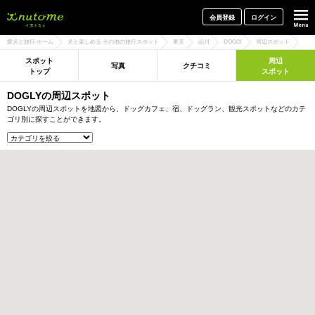
犬と一緒に旅行しよう! イヌトミィ
会員登録
ログイン
愛犬と旅行 ホーム
犬と楽しめる その他の旅行スポット
東京
品川
DOGLY
周辺スポット
スポット
周辺
写真
クチコミ
トップ
スポット
DOGLYの周辺スポット
DOGLYの周辺スポットを地図から、ドッグカフェ、宿、ドッグラン、観光スポットなどのカテ
ゴリ別に探すことができます。