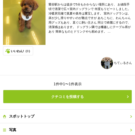
鶯谷駅からは徒歩で5分もかからない場所にあり、 お値段手
頃で清潔で広々室内ドッグランで 何度もリピートしました。
冷暖房完備で真夏や真冬は重宝します。 室内ドッグランは、
床が少し滑りやすいのが難点ですが あちこちに、わんちゃん
用グッズもあり、直ぐに飼い主さん 同士で綺麗にするので、
清潔感はあります。 ドッグラン隣では柵越しにテーブル席が
あり 簡単なものとドリンクやら頼めます。 …
いいわん!（
0
）
ちてぃるさん
1件中1〜1件表示
クチコミを投稿する
スポット
トップ
写真