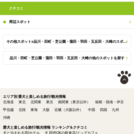
クチコミ
周辺
スポット
その他スポットx品川・田町・芝公園・蒲田・羽田・五反田・大崎のスポット一覧
品川・田町・芝公園・蒲田・羽田・五反田・大崎の他のスポットを探す
エリア別 愛犬と楽しめる旅行/観光情報
北海道
東北
北関東
東京
南関東（東京以外）
箱根・熱海・伊豆
甲信越
北陸
東海
大阪
近畿（大阪以外）
中国
四国
九州
沖縄
愛犬と楽しめる旅行/観光情報 ランキング＆クチコミ
犬と泊まれる宿/ホテル
犬 同伴OKの飲食店/ドッグカフェ