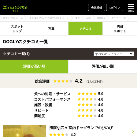
犬と一緒に旅行しよう! イヌトミィ
会員登録
ログイン
愛犬と旅行 ホーム
犬と楽しめる その他の旅行スポット
東京
品川
DOGLY
クチコミ一覧
スポット
周辺
写真
クチコミ
トップ
スポット
DOGLYのクチコミ一覧
クチコミ一覧(1)
評価が高い順
評価が低い順
4.2
総合評価
(1人の評価)
犬への対応・サービス
5.0
コストパフォーマンス
4.0
施設・設備
4.0
リピート
4.0
満足度
4.0
清潔な広々 室内ドッグランでのびのび
4.2