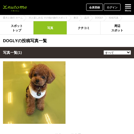
犬と一緒に旅行しよう! イヌトミィ
会員登録
ログイン
愛犬と旅行 ホーム
犬と楽しめる その他の旅行スポット
東京
品川
DOGLY
投稿写真
スポット
周辺
写真
クチコミ
トップ
スポット
DOGLYの投稿写真一覧
写真一覧(1)