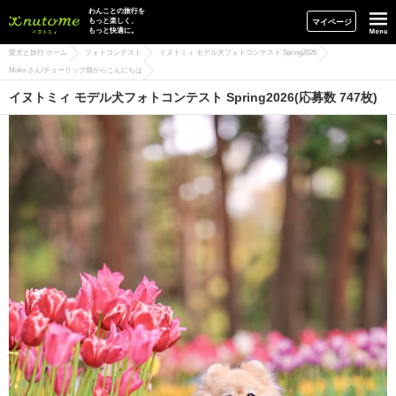
イヌトミィ
わんことの旅行を
もっと楽しく、
マイページ
もっと快適に。
愛犬と旅行 ホーム
フォトコンテスト
イヌトミィ モデル犬フォトコンテスト Spring2026
Moko さん/チューリップ畑からこんにちは
イヌトミィ モデル犬フォトコンテスト Spring2026(応募数 747枚)