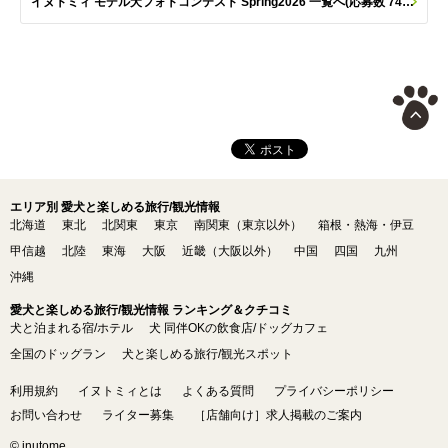
イヌトミィ モデル犬フォトコンテスト Spring2026 一覧へ(応募数 747枚)
エリア別 愛犬と楽しめる旅行/観光情報
北海道
東北
北関東
東京
南関東（東京以外）
箱根・熱海・伊豆
甲信越
北陸
東海
大阪
近畿（大阪以外）
中国
四国
九州
沖縄
愛犬と楽しめる旅行/観光情報 ランキング＆クチコミ
犬と泊まれる宿/ホテル
犬 同伴OKの飲食店/ドッグカフェ
全国のドッグラン
犬と楽しめる旅行/観光スポット
利用規約
イヌトミィとは
よくある質問
プライバシーポリシー
お問い合わせ
ライター募集
［店舗向け］求人掲載のご案内
© inutome