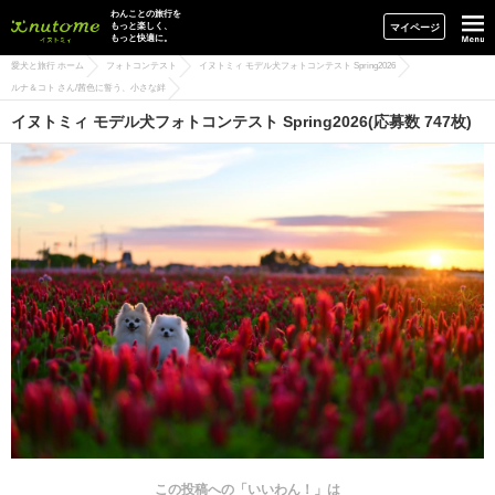
イヌトミィ
わんことの旅行を
もっと楽しく、
マイページ
もっと快適に。
愛犬と旅行 ホーム
フォトコンテスト
イヌトミィ モデル犬フォトコンテスト Spring2026
ルナ＆コト さん/茜色に誓う、小さな絆
イヌトミィ モデル犬フォトコンテスト Spring2026(応募数 747枚)
この投稿への「いいわん！」は