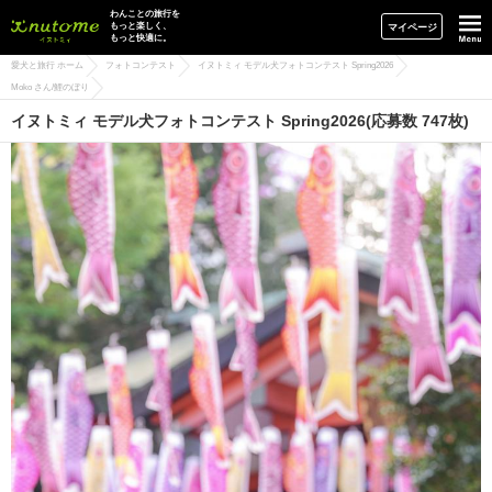
イヌトミィ
わんことの旅行を
もっと楽しく、
マイページ
もっと快適に。
愛犬と旅行 ホーム
フォトコンテスト
イヌトミィ モデル犬フォトコンテスト Spring2026
Moko さん/鯉のぼり
イヌトミィ モデル犬フォトコンテスト Spring2026(応募数 747枚)