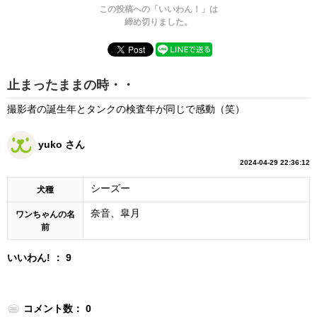
この投稿への「いいわん！」は
締め切りました。
止まったままの時・・
撮影者の誕生年とタンクの検査年が同じで感動（笑）
yuko さん
2024-04-29 22:36:12
シーズー
犬種
奈音、皐月
ワンちゃんの名
前
いいわん! ： 9
コメント数： 0