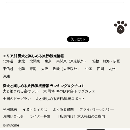
エリア別 愛犬と楽しめる旅行/観光情報
北海道
東北
北関東
東京
南関東（東京以外）
箱根・熱海・伊豆
甲信越
北陸
東海
大阪
近畿（大阪以外）
中国
四国
九州
沖縄
愛犬と楽しめる旅行/観光情報 ランキング＆クチコミ
犬と泊まれる宿/ホテル
犬 同伴OKの飲食店/ドッグカフェ
全国のドッグラン
犬と楽しめる旅行/観光スポット
利用規約
イヌトミィとは
よくある質問
プライバシーポリシー
お問い合わせ
ライター募集
［店舗向け］求人掲載のご案内
© inutome