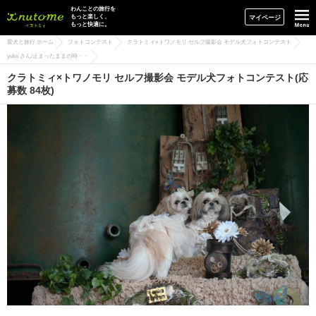
イヌトミィ
わんことの旅行を
もっと楽しく、
マイページ
もっと快適に。
愛犬と旅行 ホーム
フォトコンテスト
クラトミィ×トワノモリ セルフ撮影会 モデル犬フォトコンテスト
yuko さん/止まったままの時・・
クラトミィ×トワノモリ セルフ撮影会 モデル犬フォトコンテスト(応
募数 84枚)