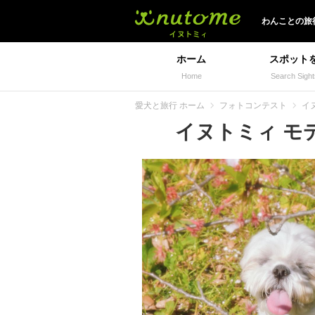
イヌトミィ
わんことの旅
ホーム
スポット
Home
Search Sight
愛犬と旅行 ホーム
フォトコンテスト
イヌ
イヌトミィ モデル