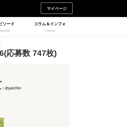
マイページ
ピソード
コラム＆インフォ
Episode
Column
こ
(応募数 747枚)
ん
ム：
@gab29m