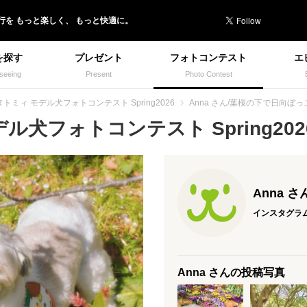
行を
もっと楽しく、
もっと快適に。
を探す
プレゼント
フォトコンテスト
エ
seeing
Present
Photo Contest
トミィ モデル犬フォトコンテスト Spring2026
Anna さん/葉桜の下で日向ぼっ
犬フォトコンテスト Spring2026
Anna さ
インスタグラ
Anna さんの投稿写真