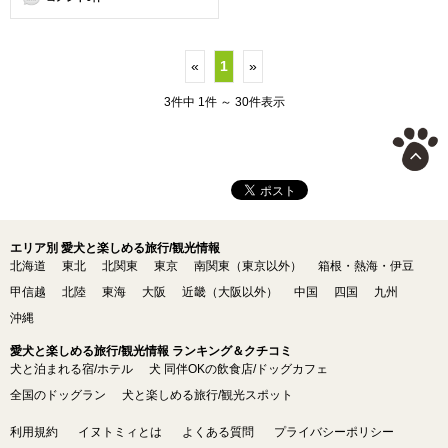
«
1
»
3件中 1件 ～ 30件表示
エリア別 愛犬と楽しめる旅行/観光情報
北海道
東北
北関東
東京
南関東（東京以外）
箱根・熱海・伊豆
甲信越
北陸
東海
大阪
近畿（大阪以外）
中国
四国
九州
沖縄
愛犬と楽しめる旅行/観光情報 ランキング＆クチコミ
犬と泊まれる宿/ホテル
犬 同伴OKの飲食店/ドッグカフェ
全国のドッグラン
犬と楽しめる旅行/観光スポット
利用規約
イヌトミィとは
よくある質問
プライバシーポリシー