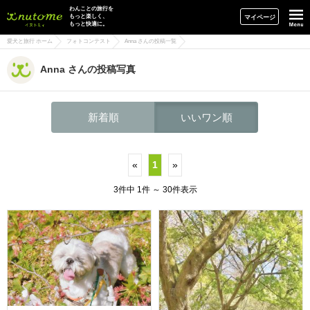
イヌトミィ
わんことの旅行を
もっと楽しく、
マイページ
もっと快適に。
愛犬と旅行 ホーム
フォトコンテスト
Anna さんの投稿一覧
Anna さんの投稿写真
新着順
いいワン順
«
1
»
3件中 1件 ～ 30件表示