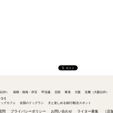
以外）
箱根・熱海・伊豆
甲信越
北陸
東海
大阪
近畿（大阪以外）
チコミ
ドッグカフェ
全国のドッグラン
犬と楽しめる旅行/観光スポット
質問
プライバシーポリシー
お問い合わせ
ライター募集
［店