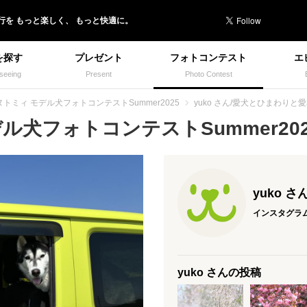
行を
もっと楽しく、
もっと快適に。
を探す
プレゼント
フォトコンテスト
エ
seeing
Present
Photo Contest
ヌトミィ モデル犬フォトコンテストSummer2025
yuko さん/愛犬とひまわりと
犬フォトコンテストSummer2025
yuko さ
インスタグラ
yuko さんの投稿