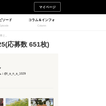
マイページ
ピソード
コラム＆インフォ
Episode
Column
愛車と。
(応募数 651枚)
ん
ム：
@l_a_n_a_1029