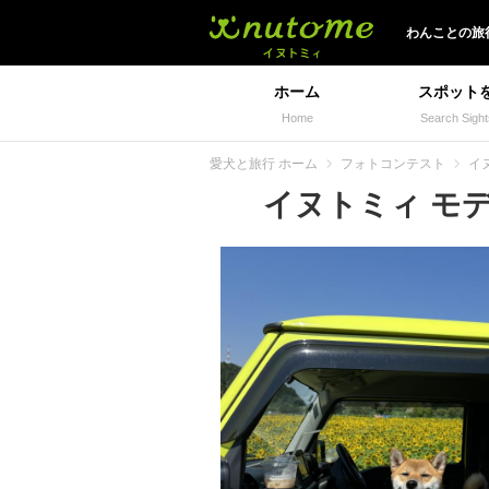
イヌトミィ
わんことの旅
ホーム
スポット
Home
Search Sight
愛犬と旅行 ホーム
フォトコンテスト
イ
イヌトミィ モデル