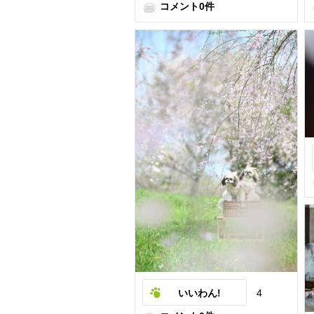
コメント0件
いいわん!
4