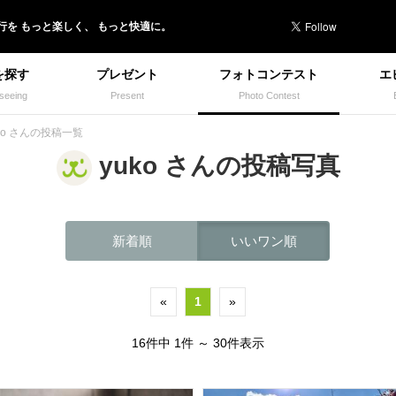
行を
もっと楽しく、
もっと快適に。
を探す
プレゼント
フォトコンテスト
エ
seeing
Present
Photo Contest
ko さんの投稿一覧
yuko さんの投稿写真
新着順
いいワン順
«
1
»
16件中 1件 ～ 30件表示