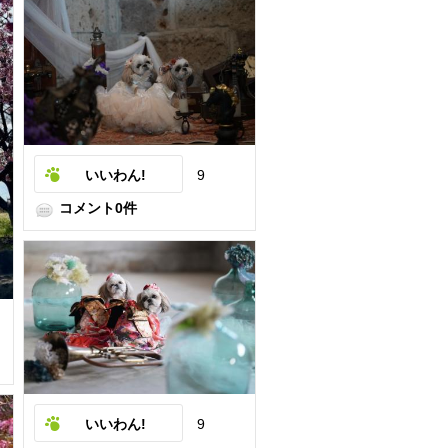
いいわん!
9
コメント0件
いいわん!
9