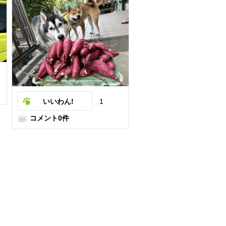
いいわん!
1
コメント0件