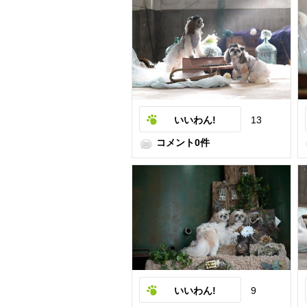
いいわん!
13
コメント0件
いいわん!
9