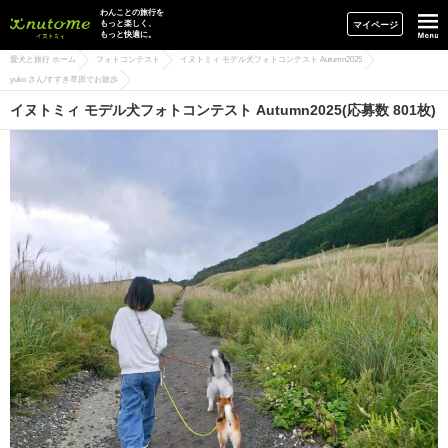
イヌトミィ
わんことの旅行を
もっと楽しく、
マイページ
もっと快適に。
愛犬と旅行 ホーム
フォトコンテスト
イヌトミィ モデル犬フォトコンテスト Autumn2025
yuko さん/すすき草原でお散歩
イヌトミィ モデル犬フォトコンテスト Autumn2025(応募数 801枚)