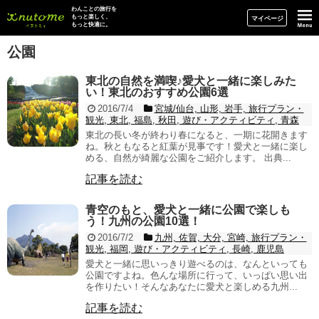
イヌトミィ
わんことの旅行を
もっと楽しく、
マイページ
もっと快適に。
公園
東北の自然を満喫♪愛犬と一緒に楽しみた
い！東北のおすすめ公園6選
2016/7/4
宮城/仙台, 山形, 岩手, 旅行プラン・
観光, 東北, 福島, 秋田, 遊び・アクティビティ, 青森
東北の長い冬が終わり春になると、一期に花開きます
ね。秋ともなると紅葉が見事です！愛犬と一緒に楽し
める、自然が綺麗な公園をご紹介します。 出典...
記事を読む
青空のもと、愛犬と一緒に公園で楽しも
う！九州の公園10選！
2016/7/2
九州, 佐賀, 大分, 宮崎, 旅行プラン・
観光, 福岡, 遊び・アクティビティ, 長崎, 鹿児島
愛犬と一緒に思いっきり遊べるのは、なんといっても
公園ですよね。色んな場所に行って、いっぱい思い出
を作りたい！そんなあなたに愛犬と楽しめる九州...
記事を読む