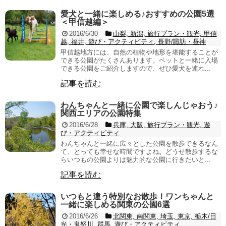
愛犬と一緒に楽しめる♪おすすめの公園5選
＜甲信越編＞
2016/6/30
山梨, 新潟, 旅行プラン・観光, 甲信
越, 福井, 遊び・アクティビティ, 長野/諏訪・昼神
甲信越地方には、自然の植物や地形を堪能することが
できる公園がたくさんあります。ペットと一緒に入場
できる公園をご紹介しますので、ぜひ愛犬を連れ...
記事を読む
わんちゃんと一緒に公園で楽しんじゃおう♪
関西エリアの公園特集
2016/6/28
兵庫, 大阪, 旅行プラン・観光, 遊
び・アクティビティ
わんちゃんと一緒に広々とした公園を散歩できるなん
て、とっても幸せな時間ですよね。どうせ散歩するな
らいつもの公園よりは魅力的な公園に行きたいと...
記事を読む
いつもと違う特別なお散歩！ワンちゃんと
一緒に楽しめる関東の公園6選
2016/6/26
北関東, 南関東, 埼玉, 東京, 栃木/日
光・鬼怒川, 群馬, 遊び・アクティビティ