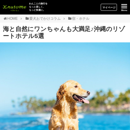
イヌトミィ
わんことの旅行を
もっと楽しく、
マイページ
もっと快適に。
HOME
愛犬おでかけコラム
宿・ホテル
海と自然にワンちゃんも大満足♪沖縄のリゾ
ートホテル5選