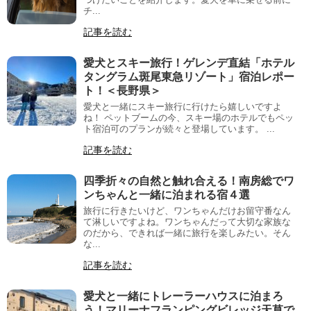
チ...
記事を読む
愛犬とスキー旅行！ゲレンデ直結「ホテル
タングラム斑尾東急リゾート」宿泊レポー
ト！＜長野県＞
愛犬と一緒にスキー旅行に行けたら嬉しいですよ
ね！ ペットブームの今、スキー場のホテルでもペッ
ト宿泊可のプランが続々と登場しています。 ...
記事を読む
四季折々の自然と触れ合える！南房総でワ
ンちゃんと一緒に泊まれる宿４選
旅行に行きたいけど、ワンちゃんだけお留守番なん
て淋しいですよね。ワンちゃんだって大切な家族な
のだから、できれば一緒に旅行を楽しみたい。そん
な...
記事を読む
愛犬と一緒にトレーラーハウスに泊まろ
う！マリーナフランピングビレッジ天草で