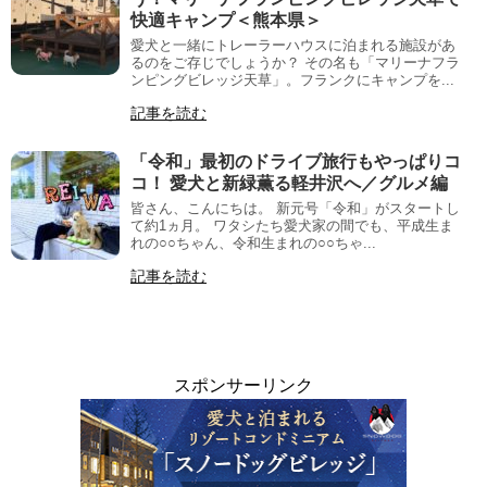
快適キャンプ＜熊本県＞
愛犬と一緒にトレーラーハウスに泊まれる施設があ
るのをご存じでしょうか？ その名も「マリーナフラ
ンピングビレッジ天草」。フランクにキャンプを...
記事を読む
「令和」最初のドライブ旅行もやっぱりコ
コ！ 愛犬と新緑薫る軽井沢へ／グルメ編
皆さん、こんにちは。 新元号「令和」がスタートし
て約1ヵ月。 ワタシたち愛犬家の間でも、平成生ま
れの○○ちゃん、令和生まれの○○ちゃ...
記事を読む
スポンサーリンク