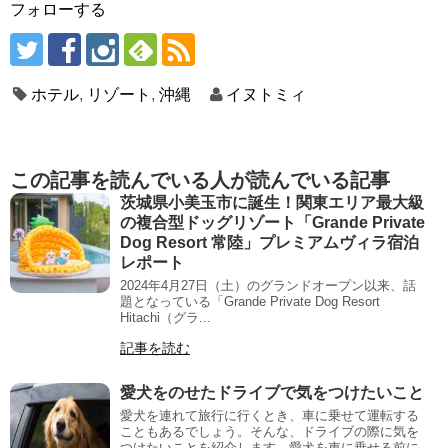
フォローする
ホテル
,
リゾート
,
沖縄
イヌトミィ
この記事を読んでいる人が読んでいる記事
茨城県小美玉市に誕生！関東エリア最大級
の複合型ドッグリゾート「Grande Private
Dog Resort 常陸」プレミアムヴィラ宿泊
レポート
2024年4月27日（土）のグランドオープン以来、話
題となっている「Grande Private Dog Resort
Hitachi（グラ...
記事を読む
愛犬をのせたドライブで気をつけたいこと
愛犬を連れて旅行に行くとき、車に乗せて運転する
こともあるでしょう。そんな、ドライブの際に気を
つけたいことを紹介します。愛犬を車に乗せる前に