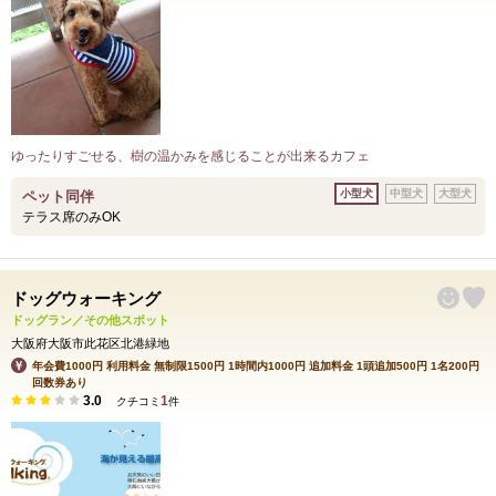
ゆったりすごせる、樹の温かみを感じることが出来るカフェ
小型犬
中型犬
大型犬
ペット同伴
テラス席のみOK
ドッグウォーキング
ドッグラン／その他スポット
大阪府大阪市此花区北港緑地
年会費1000円 利用料金 無制限1500円 1時間内1000円 追加料金 1頭追加500円 1名200円
回数券あり
3.0
1
クチコミ
件