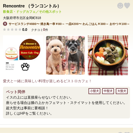
Rencontre （ランコントル）
飲食店・ドッグカフェ／その他スポット
大阪府堺市北区金岡町818
サービスランチ¥880〜 焼き鳥一串￥80～ 一品¥200〜 わんごはん￥380～ おやつ￥100～
0.0
0
クチコミ
件
愛犬と一緒に美味しい料理が楽しめるビストロカフェ！
小型犬
中型犬
大型犬
ペット同伴
イスの上には直接座らせないでください。
座らせる場合は膝の上かカフェマット・ステイマットを使用してください。
超大型犬は事前に要相談！
詳しくはHPをご覧ください。