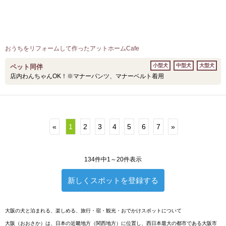
おうちをリフォームして作ったアットホームCafe
小型犬
中型犬
大型犬
ペット同伴
店内わんちゃんOK！※マナーパンツ、マナーベルト着用
«
1
2
3
4
5
6
7
»
134件中1～20件表示
新しくスポットを登録する
大阪の犬と泊まれる、楽しめる、旅行・宿・観光・おでかけスポットについて
大阪（おおさか）は、日本の近畿地方（関西地方）に位置し、西日本最大の都市である大阪市