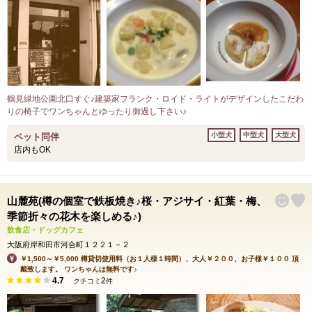
鶴見緑地公園北口すぐ♪建築家フランク・ロイド・ライトがデザインしたこだわ
りの椅子でワンちゃんとゆったり御過し下さい♪
小型犬
中型犬
大型犬
ペット同伴
店内もOK
山麓苑(樽の個室で鉄板焼き♪桜・アジサイ・紅葉・梅、
季節折々の花木を楽しめる♪)
飲食店・ドッグカフェ
大阪府岸和田市河合町１２２１－２
￥1,500～￥5,000 樽貸切使用料（お１人様１時間）、大人￥２００、お子様￥１００ 頂
戴致します。 ワンちゃんは無料です♪
4.7
2
クチコミ
件