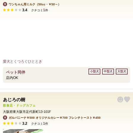
ワンちゃん用ミルク（50cc・￥50～）
3.4
1
クチコミ
件
愛犬とくつろぐひととき
小型犬
中型犬
大型犬
ペット同伴
店内OK
あじろの樹
飲食店・ドッグカフェ
大阪府東大阪市足代新町13-101F
ガルバニーナ￥500 オリジナルカレー￥700 フレンチトースト￥450
3.2
1
クチコミ
件