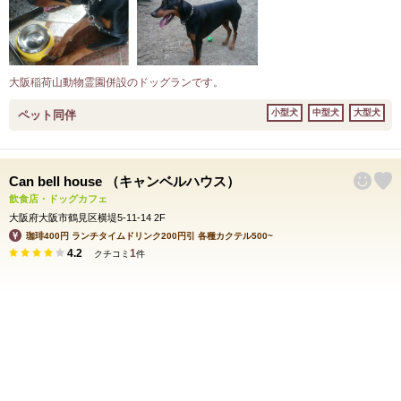
大阪稲荷山動物霊園併設のドッグランです。
小型犬
中型犬
大型犬
ペット同伴
Can bell house （キャンベルハウス）
飲食店・ドッグカフェ
大阪府大阪市鶴見区横堤5-11-14 2F
珈琲400円 ランチタイムドリンク200円引 各種カクテル500~
4.2
1
クチコミ
件