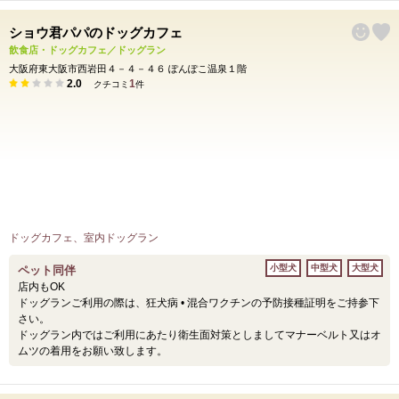
ショウ君パパのドッグカフェ
飲食店・ドッグカフェ／ドッグラン
大阪府東大阪市西岩田４－４－４６ ぽんぽこ温泉１階
2.0
1
クチコミ
件
ドッグカフェ、室内ドッグラン
小型犬
中型犬
大型犬
ペット同伴
店内もOK
ドッグランご利用の際は、狂犬病 • 混合ワクチンの予防接種証明をご持参下
さい。
ドッグラン内ではご利用にあたり衛生面対策としましてマナーベルト又はオ
ムツの着用をお願い致します。