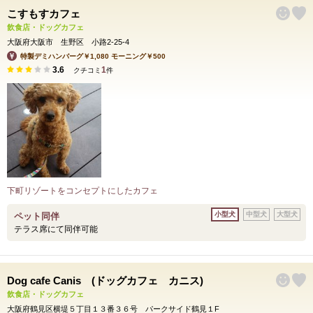
こすもすカフェ
飲食店・ドッグカフェ
大阪府大阪市 生野区 小路2-25-4
特製デミハンバーグ￥1,080 モーニング￥500
3.6
1
クチコミ
件
下町リゾートをコンセプトにしたカフェ
小型犬
中型犬
大型犬
ペット同伴
テラス席にて同伴可能
Dog cafe Canis (ドッグカフェ カニス)
飲食店・ドッグカフェ
大阪府鶴見区横堤５丁目１３番３６号 パークサイド鶴見１F