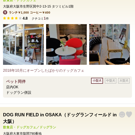
飲食店・ドッグカフェ
大阪府大阪市生野区巽中2-13-15 タツミビル1階
ランチ￥1,000 コーヒー￥400
4.8
1
クチコミ
件
2018年10月にオープンしたばかりのドッグカフェ
小型犬
中型犬
大型犬
ペット同伴
店内OK
ドッグラン併設
DOG RUN FIELD in OSAKA（ドッグランフィールド in
大阪）
飲食店・ドッグカフェ／ドッグラン
大阪府大東市龍間790番地