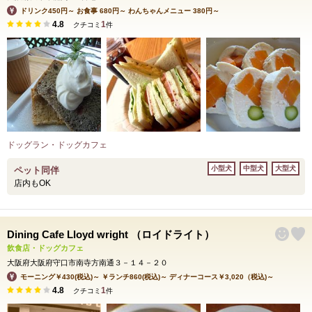
ドリンク450円～ お食事 680円～ わんちゃんメニュー 380円～
4.8
1
クチコミ
件
ドッグラン・ドッグカフェ
小型犬
中型犬
大型犬
ペット同伴
店内もOK
Dining Cafe Lloyd wright （ロイドライト）
飲食店・ドッグカフェ
大阪府大阪府守口市南寺方南通３－１４－２０
モーニング￥430(税込)～ ￥ランチ860(税込)～ ディナーコース￥3,020（税込)～
4.8
1
クチコミ
件