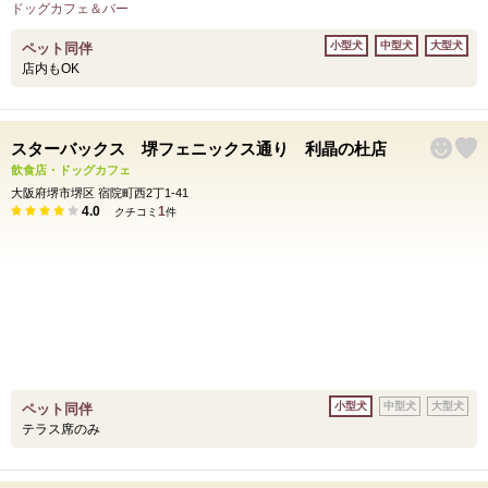
ドッグカフェ＆バー
小型犬
中型犬
大型犬
ペット同伴
店内もOK
スターバックス 堺フェニックス通り 利晶の杜店
飲食店・ドッグカフェ
大阪府堺市堺区 宿院町西2丁1-41
4.0
1
クチコミ
件
小型犬
中型犬
大型犬
ペット同伴
テラス席のみ