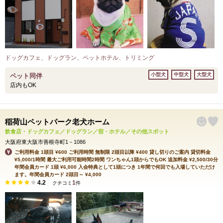
ドッグカフェ、ドッグラン、ペットホテル、トリミング
小型犬
中型犬
大型犬
ペット同伴
店内もOK
稲荷山ペットパーク老犬ホーム
飲食店・ドッグカフェ／ドッグラン／宿・ホテル／その他スポット
大阪府東大阪市善根寺町1－1086
ご利用料金 1頭目 ¥600 ご利用時間 無制限 2頭目以降 ¥400 貸し切りのご案内 貸切料金
¥5,000/1時間 最大ご利用可能時間2時間 ワンちゃん1頭からでもOK 追加料金 ¥2,500/30分
年間会員カード 1頭 ¥6,000 入会特典として1頭につき 1年間で何回でも入場していただけ
ます。年間会員カード 2頭目～ ¥4,000
4.2
1
クチコミ
件