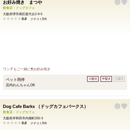
お好み焼き まつや
飲食店・ドッグカフェ
大阪府堺市南区庭代台2-9-5
0.0
0
クチコミ
件
ワン子もご一緒に❣️お好み焼き
小型犬
中型犬
大型犬
ペット同伴
店内わんちゃんOK
Dog Cafe Barks （ドッグカフェバークス）
飲食店・ドッグカフェ
大阪府岸和田市内畑町250-3
0.0
0
クチコミ
件