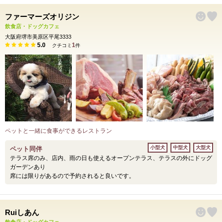
ファーマーズオリジン
飲食店・ドッグカフェ
大阪府堺市美原区平尾3333
5.0
1
クチコミ
件
ペットと一緒に食事ができるレストラン
小型犬
中型犬
大型犬
ペット同伴
テラス席のみ、店内、雨の日も使えるオープンテラス、テラスの外にドッグ
ガーデンあり
席には限りがあるので予約されると良いです。
Ruiしあん