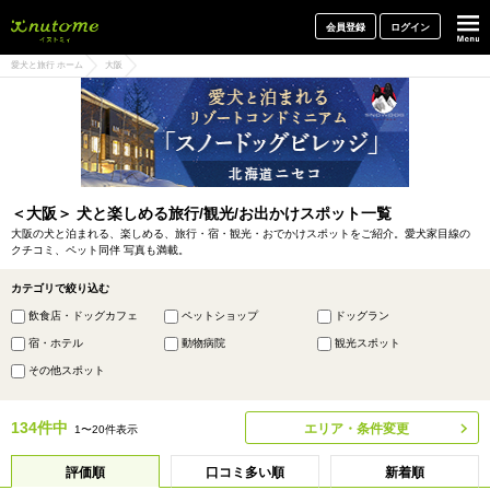
犬と一緒に旅行しよう! イヌトミィ
会員登録
ログイン
愛犬と旅行 ホーム
大阪
＜大阪＞ 犬と楽しめる旅行/観光/お出かけスポット一覧
大阪の犬と泊まれる、楽しめる、旅行・宿・観光・おでかけスポットをご紹介。愛犬家目線の
クチコミ、ペット同伴 写真も満載。
カテゴリで絞り込む
飲食店・ドッグカフェ
ペットショップ
ドッグラン
宿・ホテル
動物病院
観光スポット
その他スポット
134件中
エリア・条件変更
1〜20件表示
評価順
口コミ多い順
新着順