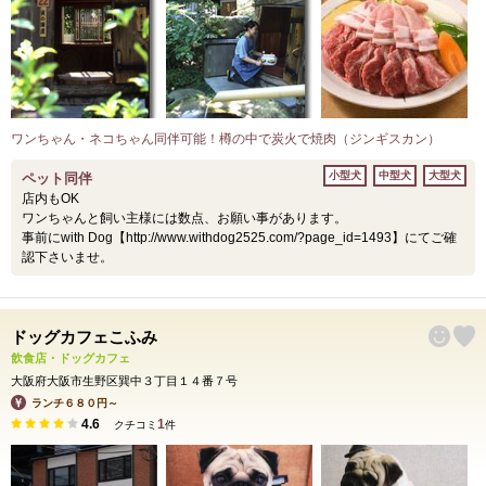
ワンちゃん・ネコちゃん同伴可能！樽の中で炭火で焼肉（ジンギスカン）
小型犬
中型犬
大型犬
ペット同伴
店内もOK
ワンちゃんと飼い主様には数点、お願い事があります。
事前にwith Dog【http://www.withdog2525.com/?page_id=1493】にてご確
認下さいませ。
ドッグカフェこふみ
飲食店・ドッグカフェ
大阪府大阪市生野区巽中３丁目１４番７号
ランチ６８０円～
4.6
1
クチコミ
件