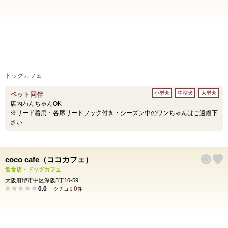
ドッグカフェ
小型犬
中型犬
大型犬
ペット同伴
店内わんちゃんOK
※リード着用・各席リードフック付き・シーズン中のワンちゃんはご遠慮下
さい
coco cafe（ココカフェ）
飲食店・ドッグカフェ
大阪府堺市中区深阪3丁10-59
0.0
0
クチコミ
件