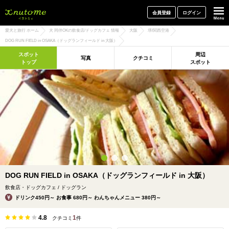
犬と一緒に旅行しよう! イヌトミィ
会員登録
ログイン
愛犬と旅行 ホーム
犬 同伴OKの飲食店/ドッグカフェ 情報
大阪
堺/関西空港
DOG RUN FIELD in OSAKA（ドッグランフィールド in 大阪）
スポット
周辺
写真
クチコミ
トップ
スポット
DOG RUN FIELD in OSAKA（ドッグランフィールド in 大阪）
飲食店・ドッグカフェ / ドッグラン
ドリンク450円～ お食事 680円～ わんちゃんメニュー 380円～
4.8
1
クチコミ
件