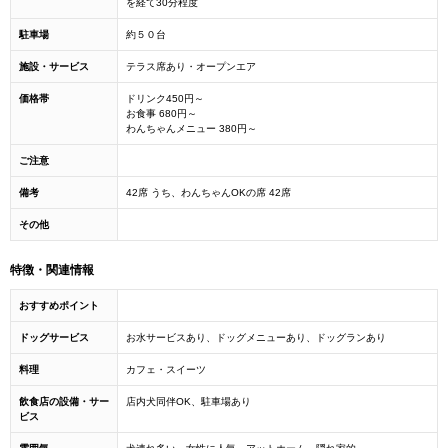
を経て30分程度
駐車場
約５０台
施設・サービス
テラス席あり・オープンエア
価格帯
ドリンク450円～
お食事 680円～
わんちゃんメニュー 380円～
ご注意
備考
42席 うち、わんちゃんOKの席 42席
その他
特徴・関連情報
おすすめポイント
ドッグサービス
お水サービスあり、ドッグメニューあり、ドッグランあり
料理
カフェ・スイーツ
飲食店の設備・サー
店内犬同伴OK、駐車場あり
ビス