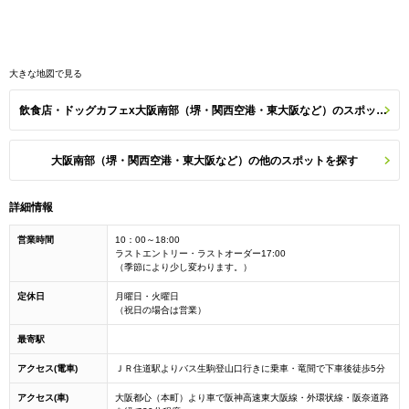
大きな地図で見る
飲食店・ドッグカフェx大阪南部（堺・関西空港・東大阪など）のスポット一覧
大阪南部（堺・関西空港・東大阪など）の他のスポットを探す
詳細情報
営業時間
10：00～18:00
ラストエントリー・ラストオーダー17:00
（季節により少し変わります。）
定休日
月曜日・火曜日
（祝日の場合は営業）
最寄駅
アクセス(電車)
ＪＲ住道駅よりバス生駒登山口行きに乗車・竜間で下車後徒歩5分
アクセス(車)
大阪都心（本町）より車で阪神高速東大阪線・外環状線・阪奈道路