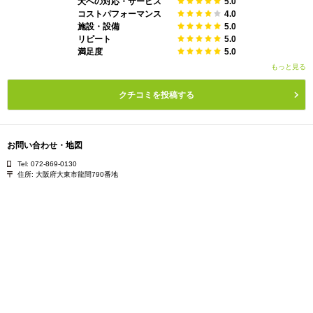
犬への対応・サービス
5.0
コストパフォーマンス
4.0
施設・設備
5.0
リピート
5.0
満足度
5.0
もっと見る
クチコミを投稿する
お問い合わせ・地図
Tel: 072-869-0130
住所:
大阪府大東市龍間790番地