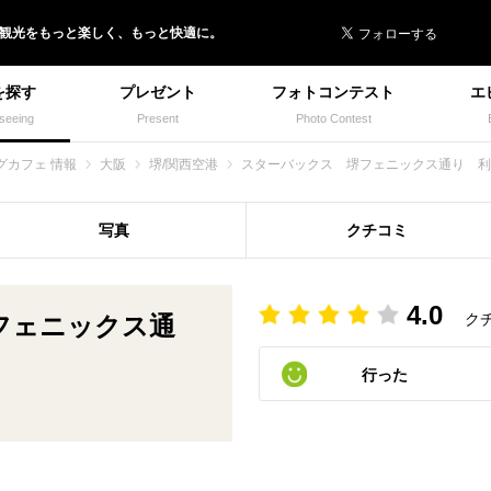
 イヌトミィ
/観光
を
もっと楽しく、
もっと快適に。
を探す
プレゼント
フォトコンテスト
エ
seeing
Present
Photo Contest
グカフェ 情報
大阪
堺/関西空港
スターバックス 堺フェニックス通り 利
写真
クチコミ
4.0
ク
フェニックス通
行った