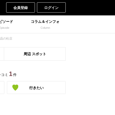
会員登録
ログイン
ピソード
コラム＆インフォ
Episode
Column
晶の杜店
周辺
スポット
1
チコミ
件
行きたい