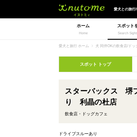
犬と一緒に旅行しよう!
愛犬
との
旅行
ホーム
スポット
Home
Search Sight
愛犬と旅行 ホーム
犬 同伴OKの飲食店/ドッ
スポット
トップ
スターバックス 堺
り 利晶の杜店
飲食店・ドッグカフェ
ドライブスルーあり