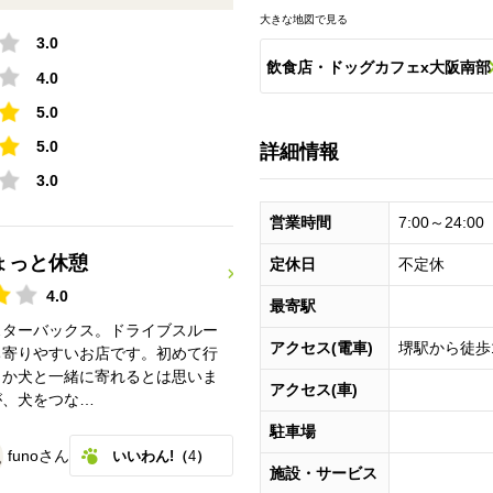
大きな地図で見る
3.0
飲食店・ドッグカフェx大阪南部
4.0
5.0
（堺・関西空港・東大阪など）
5.0
詳細情報
スポット一覧
3.0
営業時間
7:00～24:00
ょっと休憩
定休日
不定休
4.0
最寄駅
スターバックス。ドライブスルー
アクセス(電車)
堺駅から徒歩
ち寄りやすいお店です。初めて行
さか犬と一緒に寄れるとは思いま
アクセス(車)
が、犬をつな…
駐車場
funoさん
いいわん!（
4
）
施設・サービス