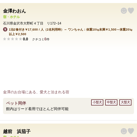
金澤わおん
宿・ホテル
石川県金沢市大野町４丁目 リ172−14
1泊2食付き￥17,600 / 人（2名利用時）～ ワンちゃん：体重10㎏未満￥1,500～体重20㎏
以上￥2,500
0.0
0
クチコミ
件
金澤のお台場にある、愛犬と泊まれる宿
小型犬
中型犬
大型犬
ペット同伴
館内はリード着用でほとんど同伴可能
越前 浜茄子