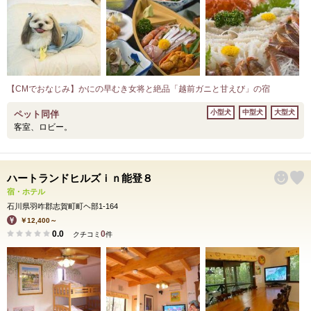
【CMでおなじみ】かにの早むき女将と絶品「越前ガニと甘えび」の宿
小型犬
中型犬
大型犬
ペット同伴
客室、ロビー。
ハートランドヒルズｉｎ能登８
宿・ホテル
石川県羽咋郡志賀町町ヘ部1-164
￥12,400～
0.0
0
クチコミ
件