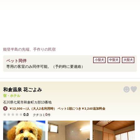
能登半島の先端、手作りの民宿
小型犬
中型犬
大型犬
ペット同伴
専用の客室のみ同伴可能。（予約時に要連絡）
和倉温泉 花ごよみ
宿・ホテル
石川県七尾市和倉町カ部13番地
￥12,000～/人（大人2名利用時） ペット1頭につき￥3,240追加料金
0.0
0
クチコミ
件