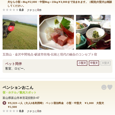
犬なら小型～8kg￥2,000・中型8kg～15kg￥3,000まで泊まれます。（税別)大型犬は相談
してください。
0.0
0
クチコミ
件
五箇山・金沢中間地点-砺波市街地-伝統と現代の融合のコンセプト宿
小型犬
中型犬
大型犬
ペット同伴
客室、ロビー。
ペンションおこん
宿・ホテル／観光スポット
富山県富山市本宮花切割3-47
￥5,319～/人（大人2名利用時） ペット宿泊料金 小型・中型犬 ￥1,000 大型犬
￥1,500
0.0
0
クチコミ
件