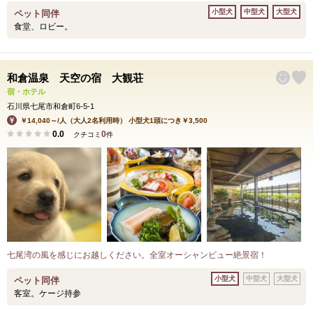
小型犬
中型犬
大型犬
ペット同伴
食堂、ロビー。
和倉温泉 天空の宿 大観荘
宿・ホテル
石川県七尾市和倉町6-5-1
￥14,040～/人（大人2名利用時） 小型犬1頭につき￥3,500
0.0
0
クチコミ
件
七尾湾の風を感じにお越しください。全室オーシャンビュー絶景宿！
小型犬
中型犬
大型犬
ペット同伴
客室。ケージ持参