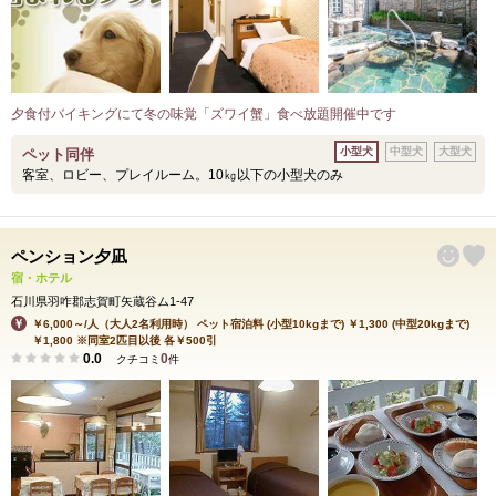
夕食付バイキングにて冬の味覚「ズワイ蟹」食べ放題開催中です
小型犬
中型犬
大型犬
ペット同伴
客室、ロビー、プレイルーム。10㎏以下の小型犬のみ
ペンション夕凪
宿・ホテル
石川県羽咋郡志賀町矢蔵谷ム1-47
￥6,000～/人（大人2名利用時） ペット宿泊料 (小型10kgまで) ￥1,300 (中型20kgまで)
￥1,800 ※同室2匹目以後 各￥500引
0.0
0
クチコミ
件