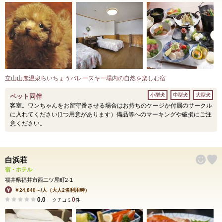
立山山麓温泉らいちょうバレースキー場内の自然を楽しむ宿
小型犬
中型犬
大型犬
ペット同伴
客室。ワンちゃんをお留守番させる場合はお持ちのケージか付属のサークル
に入れてください(1つ用意があります）備品等へのマーキングや破損にご注
意ください。
白浜荘
宿・ホテル
福井県福井市西二ツ屋町2-1
￥24,840～/人（大人2名利用時）
0.0
0
クチコミ
件