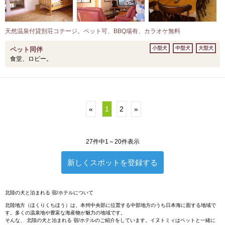
天然温泉付貸別荘コテージ。ペット可、BBQ場有、カラオケ無料
小型犬
中型犬
大型犬
ペット同伴
食堂、ロビー。
«
1
2
»
27件中1～20件表示
新しくスポットを登録する
北陸の犬と泊まれる 宿/ホテルについて
北陸地方（ほくりくちほう）は、本州中央部に位置する中部地方のうち日本海に面する地域で
す。多くの温泉地や豊富な海産物が魅力の地域です。
そんな、 北陸の犬と泊まれる 宿/ホテルのご紹介をしています。イヌトミィはペットと一緒に