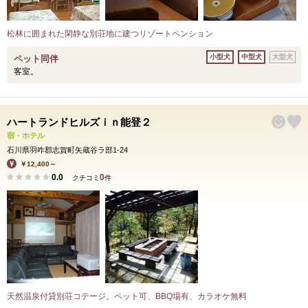
松林に囲まれた閑静な別荘地に建つリゾートペンション
小型犬
中型犬
大型犬
ペット同伴
客室。
ハートランドヒルズｉｎ能登２
宿・ホテル
石川県羽咋郡志賀町矢蔵谷ラ部1-24
￥12,400～
0.0
0
クチコミ
件
天然温泉付貸別荘コテージ。ペット可、BBQ場有、カラオケ無料