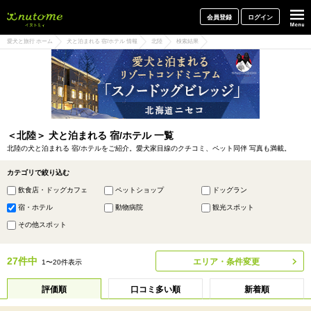
犬と一緒に旅行しよう! イヌトミィ
会員登録
ログイン
愛犬と旅行 ホーム
犬と泊まれる 宿/ホテル 情報
北陸
検索結果
＜北陸＞ 犬と泊まれる 宿/ホテル 一覧
北陸の犬と泊まれる 宿/ホテルをご紹介。愛犬家目線のクチコミ、ペット同伴 写真も満載。
カテゴリで絞り込む
飲食店・ドッグカフェ
ペットショップ
ドッグラン
宿・ホテル
動物病院
観光スポット
その他スポット
27件中
エリア・条件変更
1〜20件表示
評価順
口コミ多い順
新着順