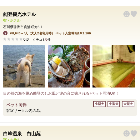
能登観光ホテル
宿・ホテル
石川県珠洲市真浦町カ6-1
￥8,640～/人（大人2名利用時） ペット入室料1頭￥2,100
0.0
0
クチコミ
件
目の前の海を眺め能登のしお風と波の音に癒される♪ペット同泊OK！
小型犬
中型犬
大型犬
ペット同伴
客室サークル内のみ。
白峰温泉 白山苑
宿・ホテル