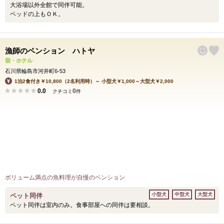
大浴場以外全館で同伴可能。
ベッドの上もＯＫ。
漁師のペンション ハトヤ
宿・ホテル
石川県輪島市河井町6-53
1泊2食付き￥10,800（2名利用時）～ 小型犬￥1,000～大型犬￥2,000
0.0
0
クチコミ
件
ボリューム満点の魚料理が自慢のペンション
小型犬
中型犬
大型犬
ペット同伴
ペット同伴は室内のみ。食事部屋への同伴は要相談。