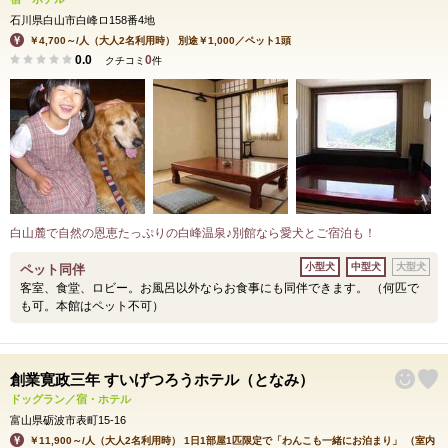
石川県白山市白峰ロ158番4地
￥4,700～/人（大人2名利用時） 別途￥1,000／ペット1頭
0.0
0
クチコミ
件
白山麓で自然の恩恵たっぷりの白峰温泉♪別館なら愛犬とご宿泊も！
小型犬
中型犬
大型犬
ペット同伴
客室、食堂、ロビー。お風呂以外ならお食事にも同伴できます。 （何匹で
も可。本館はペット不可）
創業寛政三年 すいげつろうホテル（となみ）
ドッグラン／宿・ホテル
富山県砺波市表町15-16
￥11,900～/人（大人2名利用時） 1日1部屋1匹限定で「わんこも一緒にお泊まり」 （室内