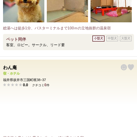
総湯へは徒歩1分、バスターミナルまで100ｍの立地抜群の温泉宿
小型犬
中型犬
大型犬
ペット同伴
客室、ロビー。サークル、リード要
わん庵
宿・ホテル
福井県坂井市三国町梶38−37
0.0
0
クチコミ
件