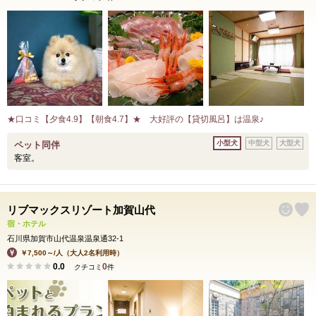
★口コミ【夕食4.9】【朝食4.7】★ 大好評の【貸切風呂】は温泉♪
小型犬
中型犬
大型犬
ペット同伴
客室。
リブマックスリゾート加賀山代
宿・ホテル
石川県加賀市山代温泉温泉通32-1
￥7,500～/人（大人2名利用時）
0.0
0
クチコミ
件