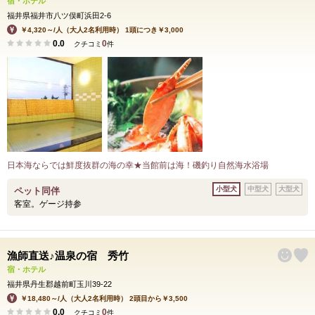
宿・ホテル
福井県福井市八ツ俣町浜田2-6
￥4,320～/人（大人2名利用時） 1頭につき￥3,000
0.0
0
クチコミ
件
日本海ならでは鮮度抜群の海の幸★当館前は海！磯釣り自然海水浴場
小型犬
中型犬
大型犬
ペット同伴
客室。ゲージ持参
漁師直送♪温泉の宿 秀竹
宿・ホテル
福井県丹生郡越前町玉川39-22
￥18,480～/人（大人2名利用時） 2頭目から￥3,500
0.0
0
クチコミ
件