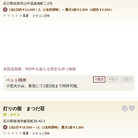
石川県加賀市山中温泉南町二の5
1泊2日約￥12,000 / 人（2名利用時）～ 愛犬1頭￥2,500（2頭目￥2,000）
0.0
0
クチコミ
件
加賀温泉郷、800年を超える歴史を持つ旅館
小型犬
中型犬
大型犬
ペット同伴
小型犬のみ、客室にて1室2頭まで同伴可能。
灯りの宿 まつだ荘
宿・ホテル
石川県珠洲市飯田町26-42-1
1泊2日￥10,500～ /人（2名利用時） 愛犬1頭￥1,500
0.0
0
クチコミ
件