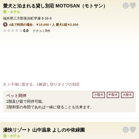
愛犬と泊まれる貸し別荘 MOTOSAN（モトサン）
宿・ホテル
福井県三方郡美浜町早瀬 8-16-9
4名で利用の場合、￥10,000 / 人 愛犬1頭￥2,000
0.0
0
クチコミ
件
久々子湖に面する、1棟貸し切りタイプの別荘
小型犬
中型犬
大型犬
ペット同伴
1階及び庭で同伴可能。
1階和室の布団であれば一緒に寝ることも出来ます。
湯快リゾート 山中温泉 よしのや依緑園
宿・ホテル