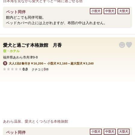
日本海を見ながら愛犬とずっと一緒に過ごせる宿
小型犬
中型犬
大型犬
ペット同伴
館内どこでも同伴可能。
ベッドカバーの上には上がれますが、布団の中は入れません。
愛犬と過ごす本格旅館 月香
宿・ホテル
福井県あわら市舟津9-8
大人1泊2食付き￥16,200～ 小型犬￥2,160～超大型犬￥3,240
0.0
0
クチコミ
件
あわら温泉、愛犬とくつろげる本格旅館
小型犬
中型犬
大型犬
ペット同伴