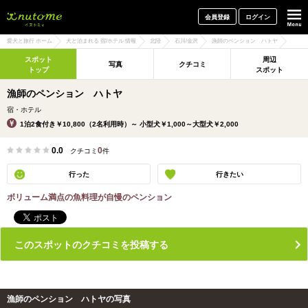
犬と一緒に旅行しよう! イヌトミィ
会員登録
ログイン
愛犬と旅行 ホーム
犬と泊まれる 宿/ホテル 情報
北陸
石川/金沢
漁師のペンション ハトヤ
スポット
周辺
写真
クチコミ
トップ
スポット
漁師のペンション ハトヤ
宿・ホテル
1泊2食付き￥10,800（2名利用時）～ 小型犬￥1,000～大型犬￥2,000
0.0
0
クチコミ
件
行った
行きたい
ボリューム満点の魚料理が自慢のペンション
このスポットのクチコミを投稿する
漁師のペンション ハトヤの写真