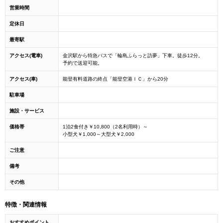
営業時間
定休日
最寄駅
アクセス(電車)
金沢駅から特急バスで「輪島ふらっと訪夢」下車。徒歩12分。
予約で送迎可能。
アクセス(車)
能登有料道路の終点「能登空港ＩＣ」から20分
駐車場
施設・サービス
価格帯
1泊2食付き￥10,800（2名利用時）～
小型犬￥1,000～大型犬￥2,000
ご注意
備考
その他
特徴・関連情報
おすすめポイント