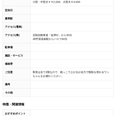
小型・中型犬￥￥2,000、大型犬￥3,000
定休日
最寄駅
アクセス(電車)
アクセス(車)
北陸自動車道「金津IC」から30分
JR芦原温泉駅からバスで40分
駐車場
施設・サービス
価格帯
ご注意
客室は全て2階なので、抱っこで上がるか自力で階段を登れるワン
ちゃんをお連れください。
備考
その他
特徴・関連情報
おすすめポイント