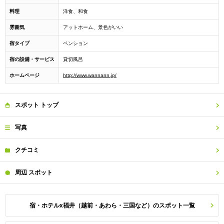
料理
洋食、和食
雰囲気
アットホーム、景色がいい
宿タイプ
ペンション
宿の設備・サービス
貸切風呂
ホームページ
http://www.wannann.jp/
スポット
トップ
写真
クチコミ
周辺
スポット
宿・ホテルx福井（越前・あわら・三国など）のスポット一覧