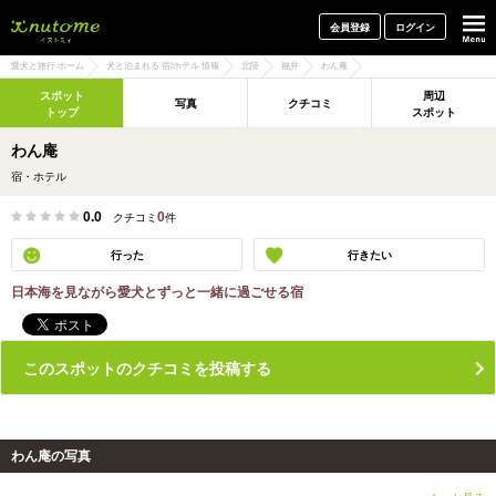
犬と一緒に旅行しよう! イヌトミィ
会員登録
ログイン
愛犬と旅行 ホーム
犬と泊まれる 宿/ホテル 情報
北陸
福井
わん庵
スポット
周辺
写真
クチコミ
トップ
スポット
わん庵
宿・ホテル
0.0
0
クチコミ
件
行った
行きたい
日本海を見ながら愛犬とずっと一緒に過ごせる宿
このスポットのクチコミを投稿する
わん庵の写真