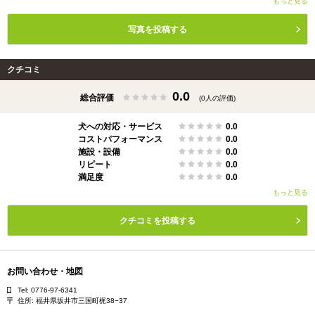
もっと見る
写真を投稿する
クチコミ
0.0
総合評価
(0人の評価)
犬への対応・サービス
0.0
コストパフォーマンス
0.0
施設・設備
0.0
リピート
0.0
満足度
0.0
もっと見る
クチコミを投稿する
お問い合わせ・地図
Tel: 0776-97-6341
住所:
福井県坂井市三国町梶38−37