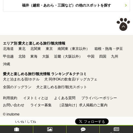
福井（越前・あわら・三国など）の他のスポットを探す
エリア別 愛犬と楽しめる旅行/観光情報
北海道
東北
北関東
東京
南関東（東京以外）
箱根・熱海・伊豆
甲信越
北陸
東海
大阪
近畿（大阪以外）
中国
四国
九州
沖縄
愛犬と楽しめる旅行/観光情報 ランキング＆クチコミ
犬と泊まれる宿/ホテル
犬 同伴OKの飲食店/ドッグカフェ
全国のドッグラン
犬と楽しめる旅行/観光スポット
利用規約
イヌトミィとは
よくある質問
プライバシーポリシー
お問い合わせ
ライター募集
［店舗向け］求人掲載のご案内
© inutome
いいね！してね