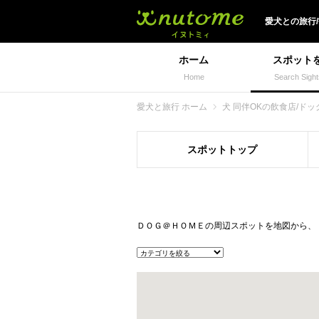
犬と一緒に旅行しよう!
愛犬
との
旅行
ホーム
スポット
Home
Search Sight
愛犬と旅行 ホーム
犬 同伴OKの飲食店/ドッ
スポット
トップ
ＤＯＧ＠ＨＯＭＥの周辺スポットを地図から、