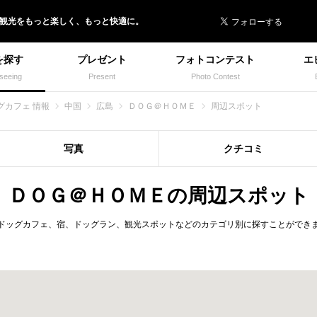
 イヌトミィ
/観光
を
もっと楽しく、
もっと快適に。
を探す
プレゼント
フォトコンテスト
エ
seeing
Present
Photo Contest
グカフェ 情報
中国
広島
ＤＯＧ＠ＨＯＭＥ
周辺スポット
写真
クチコミ
ＤＯＧ＠ＨＯＭＥの周辺スポット
ドッグカフェ、宿、ドッグラン、観光スポットなどのカテゴリ別に探すことができ