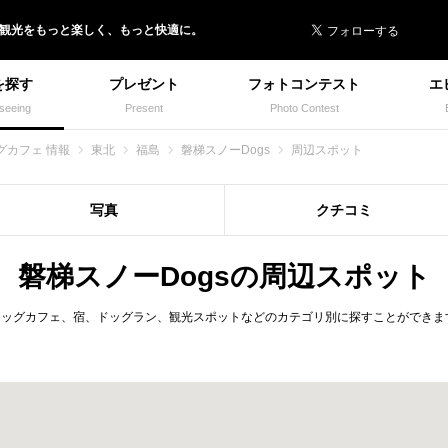
 イヌトミィ
/観光
を
もっと楽しく、
もっと快適に。
を探す
プレゼント
フォトコンテスト
エ
seeing
Present
Photo Contest
グカフェ 情報
東北
福島
磐梯スノーDogs
周辺スポット
写真
クチコミ
磐梯スノーDogsの周辺スポット
、ドッグカフェ、宿、ドッグラン、観光スポットなどのカテゴリ別に探すことができま