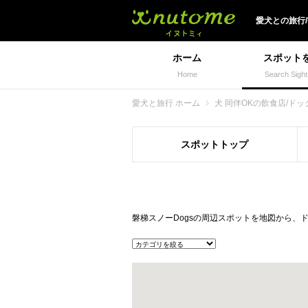
犬と一緒に旅行しよう!
愛犬
との
旅行
ホーム
スポット
Home
Search Sight
愛犬と旅行 ホーム
犬 同伴OKの飲食店/ドッ
スポット
トップ
磐梯スノーDogsの周辺スポットを地図から