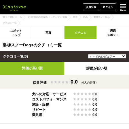
犬と一緒に旅行しよう! イヌトミィ
会員登録
ログイン
愛犬と旅行 ホーム
犬 同伴OKの飲食店/ドッグカフェ 情報
東北
福島
磐梯スノーDogs
クチコミ一覧
スポット
周辺
写真
クチコミ
トップ
スポット
磐梯スノーDogsのクチコミ一覧
クチコミ一覧(0)
評価が高い順
評価が低い順
0.0
総合評価
(0人の評価)
犬への対応・サービス
0.0
コストパフォーマンス
0.0
施設・設備
0.0
リピート
0.0
満足度
0.0