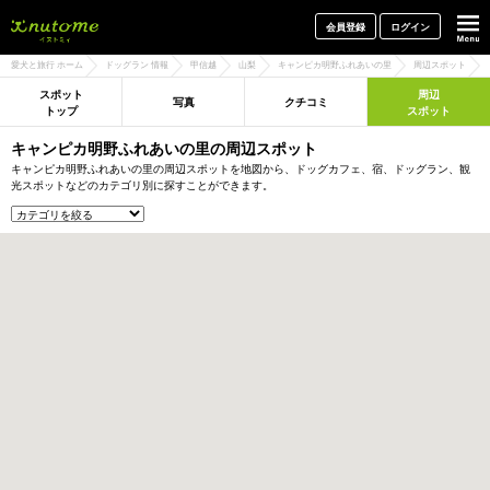
犬と一緒に旅行しよう! イヌトミィ
会員登録
ログイン
愛犬と旅行 ホーム
ドッグラン 情報
甲信越
山梨
キャンピカ明野ふれあいの里
周辺スポット
スポット
周辺
写真
クチコミ
トップ
スポット
キャンピカ明野ふれあいの里の周辺スポット
キャンピカ明野ふれあいの里の周辺スポットを地図から、ドッグカフェ、宿、ドッグラン、観
光スポットなどのカテゴリ別に探すことができます。