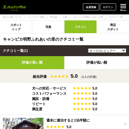
犬と一緒に旅行しよう! イヌトミィ
会員登録
ログイン
愛犬と旅行 ホーム
ドッグラン 情報
甲信越
山梨
キャンピカ明野ふれあいの里
クチコミ一覧
スポット
周辺
写真
クチコミ
トップ
スポット
キャンピカ明野ふれあいの里のクチコミ一覧
クチコミ一覧(1)
評価が高い順
評価が低い順
5.0
総合評価
(1人の評価)
犬への対応・サービス
5.0
コストパフォーマンス
5.0
施設・設備
5.0
リピート
5.0
満足度
5.0
週末に連泊すると1泊半額に
5.0