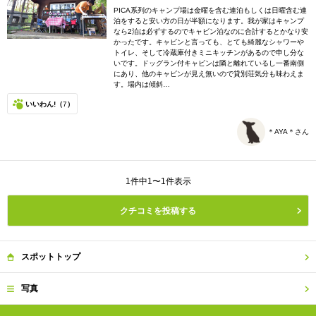
PICA系列のキャンプ場は金曜を含む連泊もしくは日曜含む連
泊をすると安い方の日が半額になります。我が家はキャンプ
なら2泊は必ずするのでキャビン泊なのに合計するとかなり安
かったです。キャビンと言っても、とても綺麗なシャワーや
トイレ、そして冷蔵庫付きミニキッチンがあるので申し分な
いです。ドッグラン付キャビンは隣と離れているし一番南側
にあり、他のキャビンが見え無いので貸別荘気分も味わえま
す。場内は傾斜…
いいわん!（
7
）
＊AYA＊さん
1件中1〜1件表示
クチコミを投稿する
スポット
トップ
写真