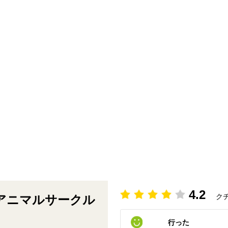
4.2
ク
アニマルサークル
行った