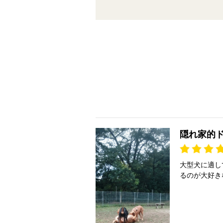
隠れ家的
大型犬に適し
るのが大好き