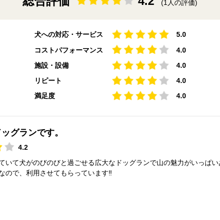
総合評価
4.2
(1人の評価)
犬への対応・サービス
5.0
コストパフォーマンス
4.0
施設・設備
4.0
リピート
4.0
満足度
4.0
ドッグランです。
4.2
ていて犬がのびのびと過ごせる広大なドッグランで山の魅力がいっぱい
なので、利用させてもらっています‼