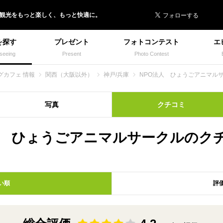
 イヌトミィ
/観光
を
もっと楽しく、
もっと快適に。
を探す
プレゼント
フォトコンテスト
エ
seeing
Present
Photo Contest
グカフェ 情報
関西（大阪以外）
神戸/兵庫
NPO法人 ひょうごアニマル
写真
クチコミ
人 ひょうごアニマルサークルのク
い順
評