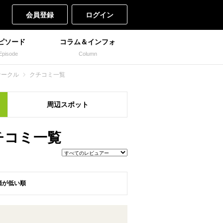
会員登録
ログイン
ピソード
コラム＆インフォ
Episode
Column
サークル
クチコミ一覧
周辺
スポット
チコミ一覧
価が低い順