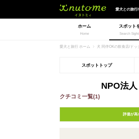
犬と一緒に旅行しよう!
愛犬
との
旅行
ホーム
スポット
Home
Search Sight
愛犬と旅行 ホーム
犬 同伴OKの飲食店/ドッ
スポット
トップ
NPO法
クチコミ一覧(1)
評価が高